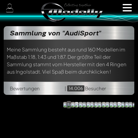
Sammlung von "AudiSport"
Meine Sammlung besteht aus rund 160 Modellen im
Maßstab 1:18, 1:43 und 1:87. Der größte Teil der
Sammlung stammt vom Hersteller mit den 4 Ringen
aus Ingolstadt. Viel Spaß beim durchklicken !
Peugeot
908
Bewertungen
|
HDi
14.006
Besucher
FAP
SPARK,
1:43