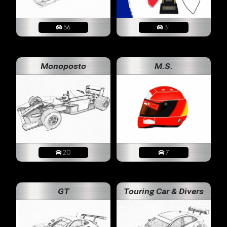
56
31
Monoposto
M.S.
20
7
GT
Touring Car & Divers