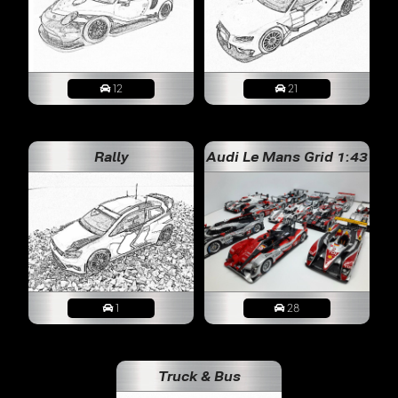
12
21
Rally
Audi Le Mans Grid 1:43
1
28
Truck & Bus