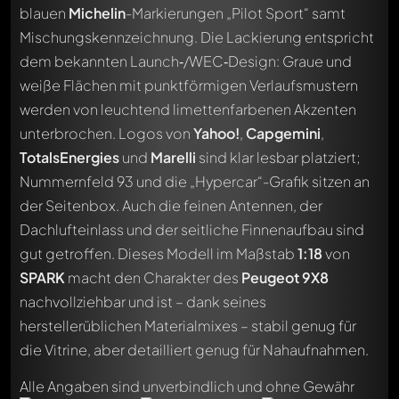
blauen
Michelin
-Markierungen „Pilot Sport“ samt
Mischungskennzeichnung. Die Lackierung entspricht
dem bekannten Launch‑/WEC‑Design: Graue und
weiße Flächen mit punktförmigen Verlaufsmustern
werden von leuchtend limettenfarbenen Akzenten
unterbrochen. Logos von
Yahoo!
,
Capgemini
,
TotalsEnergies
und
Marelli
sind klar lesbar platziert;
Nummernfeld 93 und die „Hypercar“-Grafik sitzen an
der Seitenbox. Auch die feinen Antennen, der
Dachlufteinlass und der seitliche Finnenaufbau sind
gut getroffen. Dieses Modell im Maßstab
1:18
von
SPARK
macht den Charakter des
Peugeot 9X8
nachvollziehbar und ist – dank seines
herstellerüblichen Materialmixes – stabil genug für
die Vitrine, aber detailliert genug für Nahaufnahmen.
Alle Angaben sind unverbindlich und ohne Gewähr