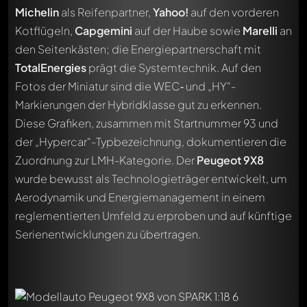
Michelin
als Reifenpartner,
Yahoo!
auf den vorderen
Kotflügeln,
Capgemini
auf der Haube sowie
Marelli
an
den Seitenkästen; die Energiepartnerschaft mit
TotalEnergies
prägt die Systemtechnik. Auf den
Fotos der Miniatur sind die WEC‑ und „HY“-
Markierungen der Hybridklasse gut zu erkennen.
Diese Grafiken, zusammen mit Startnummer 93 und
der „Hypercar“-Typbezeichnung, dokumentieren die
Zuordnung zur LMH-Kategorie. Der
Peugeot 9X8
wurde bewusst als Technologieträger entwickelt, um
Aerodynamik und Energiemanagement in einem
reglementierten Umfeld zu erproben und auf künftige
Serienentwicklungen zu übertragen.