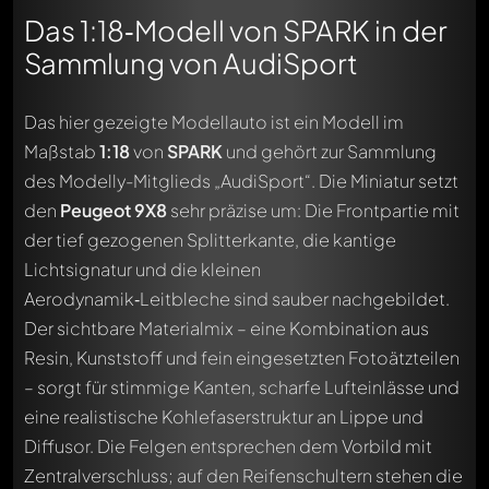
Das 1:18‑Modell von SPARK in der
Sammlung von AudiSport
Das hier gezeigte Modellauto ist ein Modell im
Maßstab
1:18
von
SPARK
und gehört zur Sammlung
des Modelly-Mitglieds „AudiSport“. Die Miniatur setzt
den
Peugeot 9X8
sehr präzise um: Die Frontpartie mit
der tief gezogenen Splitterkante, die kantige
Lichtsignatur und die kleinen
Aerodynamik‑Leitbleche sind sauber nachgebildet.
Der sichtbare Materialmix – eine Kombination aus
Resin, Kunststoff und fein eingesetzten Fotoätzteilen
– sorgt für stimmige Kanten, scharfe Lufteinlässe und
eine realistische Kohlefaserstruktur an Lippe und
Diffusor. Die Felgen entsprechen dem Vorbild mit
Zentralverschluss; auf den Reifenschultern stehen die