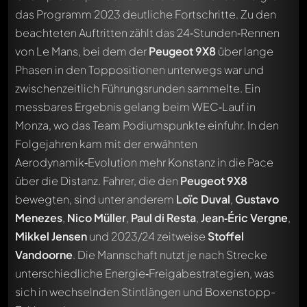
das Programm 2023 deutliche Fortschritte. Zu den
beachteten Auftritten zählt das 24‑Stunden‑Rennen
von Le Mans, bei dem der
Peugeot 9X8
über lange
Phasen in den Toppositionen unterwegs war und
zwischenzeitlich Führungsrunden sammelte. Ein
messbares Ergebnis gelang beim WEC‑Lauf in
Monza, wo das Team Podiumspunkte einfuhr. In den
Folgejahren kam mit der erwähnten
Aerodynamik‑Evolution mehr Konstanz in die Pace
über die Distanz. Fahrer, die den
Peugeot 9X8
bewegten, sind unter anderem
Loïc Duval
,
Gustavo
Menezes
,
Nico Müller
,
Paul di Resta
,
Jean‑Éric Vergne
,
Mikkel Jensen
und 2023/24 zeitweise
Stoffel
Vandoorne
. Die Mannschaft nutzt je nach Strecke
unterschiedliche Energie‑Freigabestrategien, was
sich in wechselnden Stintlängen und Boxenstopp-