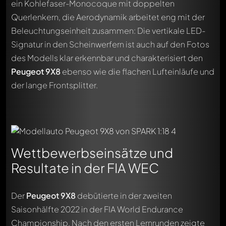
ein Kohlefaser-Monocoque mit doppelten
Querlenkern, die Aerodynamik arbeitet eng mit der
Beleuchtungseinheit zusammen: Die vertikale LED-
Signatur in den Scheinwerfern ist auch auf den Fotos
des Modells klar erkennbar und charakterisiert den
Peugeot 9X8
ebenso wie die flachen Lufteinläufe und
der lange Frontsplitter.
Wettbewerbseinsätze und
Resultate in der FIA WEC
Der
Peugeot 9X8
debütierte in der zweiten
Saisonhälfte 2022 in der FIA World Endurance
Championship. Nach den ersten Lernrunden zeigte