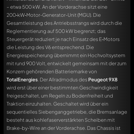
– etwa 500 kW. An der Vorderachse sitzt eine
200‑kW‑Motor-Generator-Unit (MGU). Die
Gesamtleistung des Antriebsstrangs wird durch die
Reglementierung auf 500 kW begrenzt; das
Steuergerät reduziert je nach Einsatz des E‑Motors
die Leistung des V6 entsprechend. Die
Energiespeicherung übernimmt ein Hochvoltsystem
mit rund 900 Volt, entwickelt gemeinsam mit der zum
Konzern gehörenden Batteriemarke von
TotalEnergies
. Der Allradmodus des
Peugeot 9X8
wird erst über einer bestimmten Geschwindigkeit
freigeschaltet, um Regeln zu Bodenfreiheit und
Traktion einzuhalten. Geschaltet wird über ein
sequentielles Siebenganggetriebe, die Bremsanlage
besteht aus kohlefaserverstärkten Scheiben mit
Brake-by-Wire an der Vorderachse. Das Chassis ist