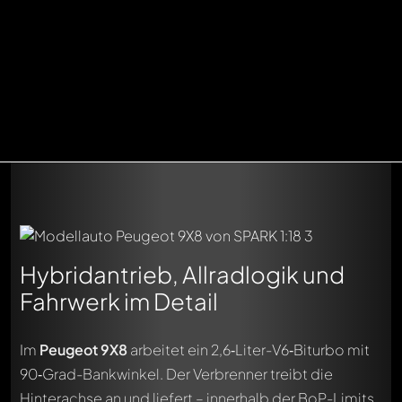
Hybridantrieb, Allradlogik und
Fahrwerk im Detail
Im
Peugeot 9X8
arbeitet ein 2,6‑Liter-V6‑Biturbo mit
90‑Grad-Bankwinkel. Der Verbrenner treibt die
Hinterachse an und liefert – innerhalb der BoP-Limits