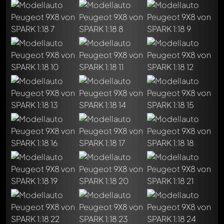
Schreibe jetzt einen ersten Kommentar zu diesem Modell!
Jeder Kommentar kann von allen Mitgliedern diskutiert
werden. Es ist wie ein Chat.
Erwähne andere Modelly-Mitglieder durch die
Verwendung eines
@
in deiner Nachricht. Sie werden dann
automatisch darüber informiert.