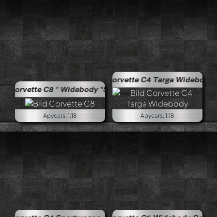
Corvette C4 Targa Widebody
8 " Widebody "Sunoco" Coupé
Apycars, 1:18
Apycars, 1:18