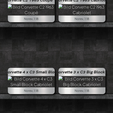
2 1963 Coupé
Corvette C2 1963 Cabriolet
Norev, 1:18
Norev, 1:18
x C3 Small Block Cabriolet
Corvette 3 x C3 Big Block Cabriolet
Norev, 1:18
Norev, 1:18