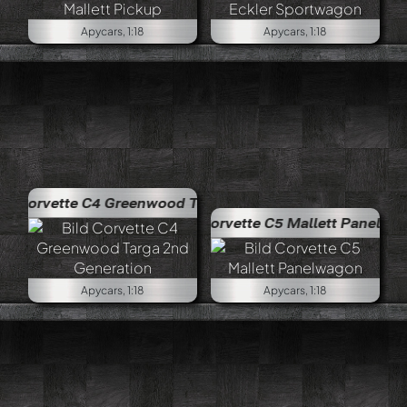
Apycars, 1:18
Apycars, 1:18
4 Greenwood Targa 2nd Generation
Corvette C5 Mallett Panelwagon
Apycars, 1:18
Apycars, 1:18