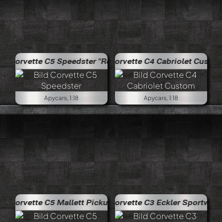
 Speedster "Ready to Race"
Corvette C4 Cabriolet Custom
Apycars, 1:18
Apycars, 1:18
 Mallett Pickup
Corvette C3 Eckler Sportwagon