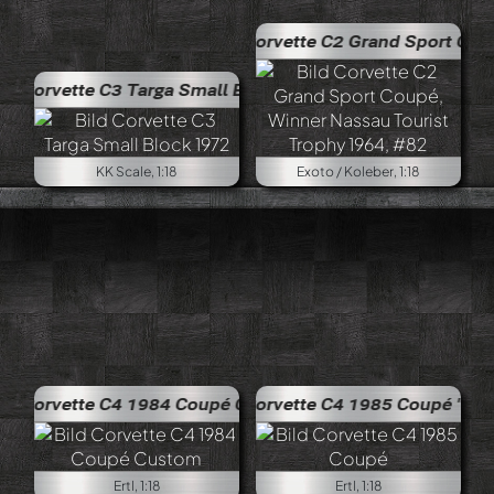
Corvette C2 Grand Sport Coupé, Winner Nas
 Targa Small Block 1972
KK Scale, 1:18
Exoto / Koleber, 1:18
4 1984 Coupé Custom
Corvette C4 1985 Coupé "Chicago Bears"
Ertl, 1:18
Ertl, 1:18