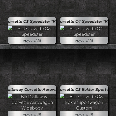
 Speedster "Ready to Race"
Corvette C4 Speedster "Ready to Race"
Apycars, 1:18
Apycars, 1:18
orvette Aerowagon Widebody
Corvette C3 Eckler Sportwagon Custom
Apycars, 1:18
Apycars, 1:18