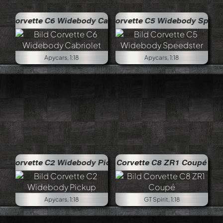
 Widebody Cabriolet
Corvette C5 Widebody Speedster
Apycars, 1:18
Apycars, 1:18
2 Widebody Pickup
Corvette C8 ZR1 Coupé
Apycars, 1:18
GT Spirit, 1:18