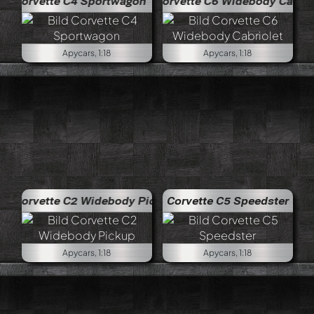
4 Sportwagon
Corvette C6 Widebody Cabriolet
Apycars, 1:18
Apycars, 1:18
2 Widebody Pickup
Corvette C5 Speedster
Apycars, 1:18
Apycars, 1:18