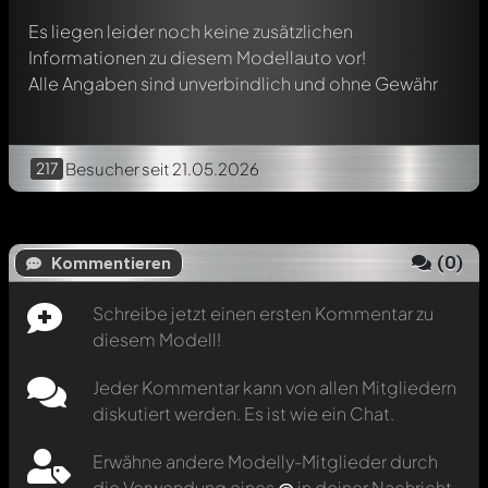
Es liegen leider noch keine zusätzlichen
Informationen zu diesem Modellauto vor!
Alle Angaben sind unverbindlich und ohne Gewähr
217
Besucher
seit 21.05.2026
(
0
)
Kommentieren
Schreibe jetzt einen ersten Kommentar zu
diesem Modell!
Jeder Kommentar kann von allen Mitgliedern
diskutiert werden. Es ist wie ein Chat.
Erwähne andere Modelly-Mitglieder durch
die Verwendung eines
@
in deiner Nachricht.