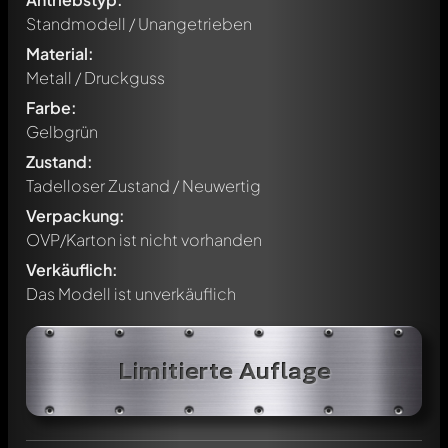
Standmodell / Unangetrieben
Material:
Metall / Druckguss
Farbe:
Gelbgrün
Zustand:
Tadelloser Zustand / Neuwertig
Verpackung:
OVP/Karton ist nicht vorhanden
Verkäuflich:
Das Modell ist unverkäuflich
Schreibe jetzt einen ersten Kommentar zu diesem Modell!
Jeder Kommentar kann von allen Mitgliedern diskutiert
Limitierte Auflage
werden. Es ist wie ein Chat.
Erwähne andere Modelly-Mitglieder durch die
Verwendung eines
@
in deiner Nachricht. Sie werden dann
automatisch darüber informiert.