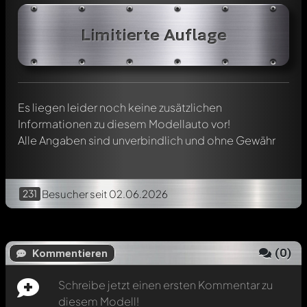
Schreibe jetzt einen ersten Kommentar zu diesem Modell!
Jeder Kommentar kann von allen Mitgliedern diskutiert
Limitierte Auflage
werden. Es ist wie ein Chat.
Erwähne andere Modelly-Mitglieder durch die
Verwendung eines
@
in deiner Nachricht. Sie werden dann
automatisch darüber informiert.
Es liegen leider noch keine zusätzlichen
Informationen zu diesem Modellauto vor!
Alle Angaben sind unverbindlich und ohne Gewähr
231
Besucher
seit 02.06.2026
(
0
)
Kommentieren
Schreibe jetzt einen ersten Kommentar zu
diesem Modell!