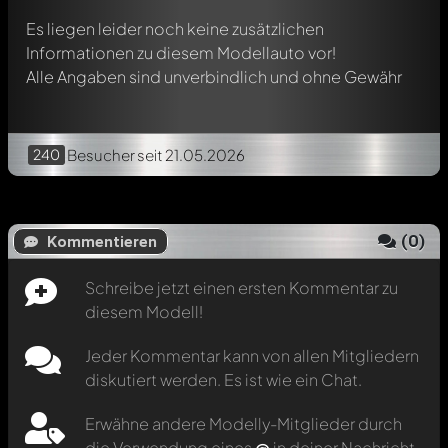
Es liegen leider noch keine zusätzlichen
Informationen zu diesem Modellauto vor!
Alle Angaben sind unverbindlich und ohne Gewähr
240
Besucher
seit 21.05.2026
(
0
)
Kommentieren
Schreibe jetzt einen ersten Kommentar zu
diesem Modell!
Jeder Kommentar kann von allen Mitgliedern
diskutiert werden. Es ist wie ein Chat.
Erwähne andere Modelly-Mitglieder durch
die Verwendung eines
@
in deiner Nachricht.