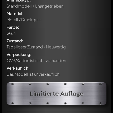
Standmodell / Unangetrieben
Material:
Metall / Druckguss
Farbe:
Grün
Zustand:
Tadelloser Zustand / Neuwertig
Verpackung:
OVP/Karton ist nicht vorhanden
Verkäuflich:
Das Modell ist unverkäuflich
Schreibe jetzt einen ersten Kommentar zu diesem Modell!
Jeder Kommentar kann von allen Mitgliedern diskutiert
Limitierte Auflage
werden. Es ist wie ein Chat.
Erwähne andere Modelly-Mitglieder durch die
Verwendung eines
@
in deiner Nachricht. Sie werden dann
automatisch darüber informiert.