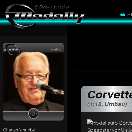
S
chubby
Corvett
(1:18, Umbau)
Charles
"chubby"