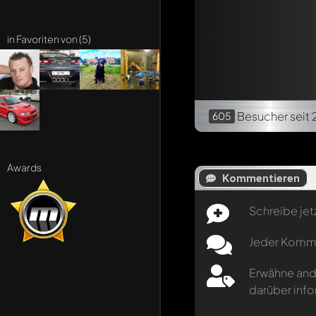
in Favoriten von (5)
Besucher
seit 
605
Awards
Kommentieren
Schreibe jet
Jeder Kommen
Erwähne and
darüber info