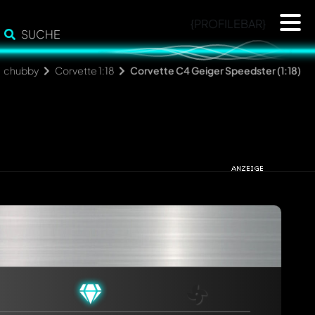
{PROFILEBAR}
SUCHE
chubby
Corvette 1:18
Corvette C4 Geiger Speedster (1:18)