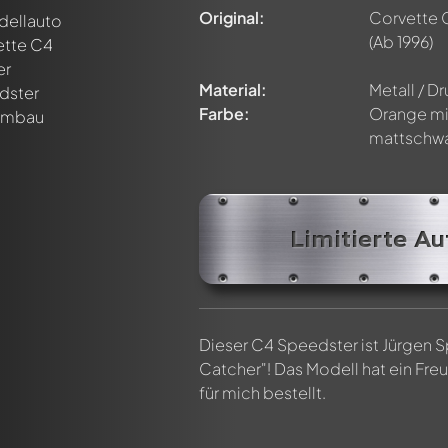
Original:
Corvette 
(Ab 1996)
Material:
Metall / D
Farbe:
Orange mi
mattschwa
n ersten Kommentar zu diesem Modell!
n von allen Mitgliedern diskutiert werden. Es ist wie ein Chat.
delly-Mitglieder durch die Verwendung eines
@
in deiner Nachri
Limitierte Au
Dieser C4 Speedster ist Jürgen Sp
Catcher"! Das Modell hat ein Fr
für mich bestellt.