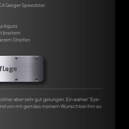
C4 Geiger Speedster
ruckguss
t breitem
rzem Streifen
cht. Sie werden dann automatisch darüber informiert.
flage
illner aber sehr gut gelungen. Ein wahrer "Eye-
eund von mir gemäss meinem Wunsch bei ihm so