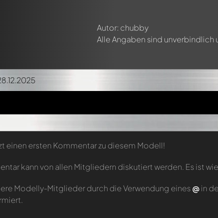
Autor: chubby
Alle Angaben sind unverbindlich
28.12.2025
zt einen ersten Kommentar zu diesem Modell!
tar kann von allen Mitgliedern diskutiert werden. Es ist wie
ere Modelly-Mitglieder durch die Verwendung eines
@
in d
rmiert.