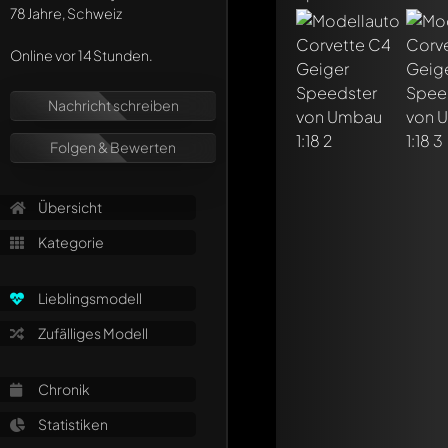
78 Jahre, Schweiz
Online vor 14 Stunden.
Nachricht schreiben
Schreibe jetzt eine
Folgen & Bewerten
Jeder Kommentar kan
Erwähne andere Mo
Übersicht
Kategorie
Lieblingsmodell
Zufälliges Modell
Chronik
Statistiken