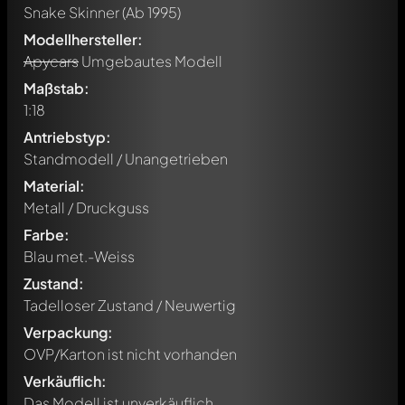
Snake Skinner
(Ab 1995)
Modellhersteller:
Apycars
Umgebautes Modell
Maßstab:
1:18
Antriebstyp:
Standmodell / Unangetrieben
Material:
Metall / Druckguss
Farbe:
Blau met.-Weiss
Zustand:
Tadelloser Zustand / Neuwertig
Verpackung:
OVP/Karton ist nicht vorhanden
Verkäuflich:
Das Modell ist unverkäuflich