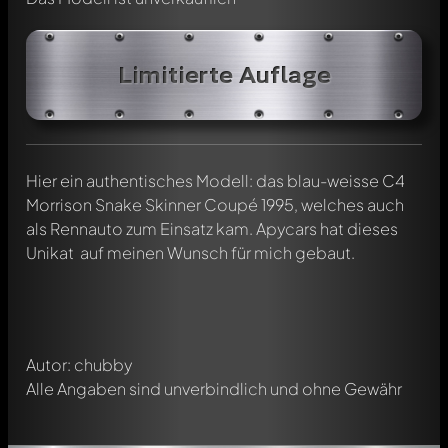
Limitierte Auflage
Hier ein authentisches Modell: das blau-weisse C4
Schreibe jetzt einen ersten Kommentar zu diesem Modell!
Morrison Snake Skinner Coupé 1995, welches auch
Jeder Kommentar kann von allen Mitgliedern diskutiert
als Rennauto zum Einsatz kam. Apycars hat dieses
werden. Es ist wie ein Chat.
Unikat auf meinen Wunsch für mich gebaut.
Erwähne andere Modelly-Mitglieder durch die
Verwendung eines
@
in deiner Nachricht. Sie werden dann
automatisch darüber informiert.
Autor: chubby
Alle Angaben sind unverbindlich und ohne Gewähr