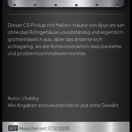
Dieser C5 Pickup mit Mallett-Haube von Apycars sah
ohne das Rohrgehäuse unvollständig und eigentlich
grottenhässlich aus, aber das änderte sich
schlagartig, als die Rohrkonstruktion dazu bestellte
Schreibe jetzt einen ersten Kommentar zu diesem Modell!
und problemlos installieren konnte.
Jeder Kommentar kann von allen Mitgliedern diskutiert
werden. Es ist wie ein Chat.
Erwähne andere Modelly-Mitglieder durch die
Verwendung eines
@
in deiner Nachricht. Sie werden dann
automatisch darüber informiert.
Autor: chubby
Alle Angaben sind unverbindlich und ohne Gewähr
672
Besucher
seit 27.12.2025