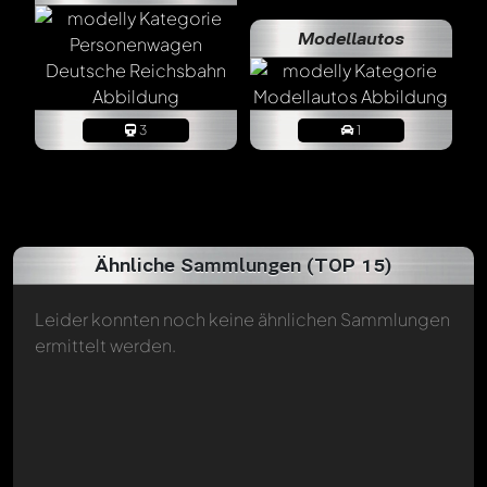
Modellautos
3
1
Ähnliche Sammlungen (TOP 15)
Leider konnten noch keine ähnlichen Sammlungen
ermittelt werden.
Oldtimer
vor über einem Jahr
Hallo Harry
Irgendwie habe ich Deine beeindruckende
Sammlung bislang "übersehen". Wirklich äusserst