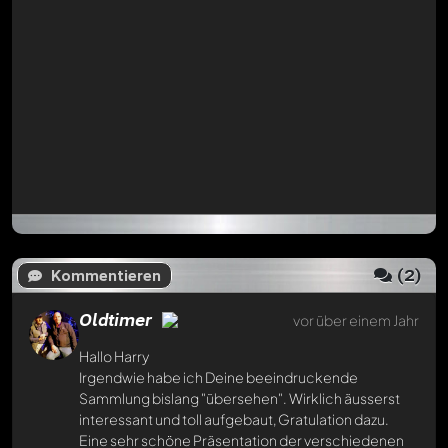
interessant und toll aufgebaut, Gratulation dazu.
Eine sehr schöne Präsentation der verschiedenen
Lok- und Waggontypen.
Danke für die Vorstellung und Grüsse
Erwin
Jetzt antworten
3 Einträge aus dem Archiv laden
(
2
)
Kommentieren
Oldtimer
vor über einem Jahr
Hallo Harry
Irgendwie habe ich Deine beeindruckende
Sammlung bislang "übersehen". Wirklich äusserst
interessant und toll aufgebaut, Gratulation dazu.
Eine sehr schöne Präsentation der verschiedenen