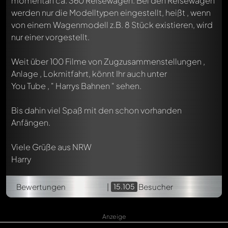
momentan ca. 360 Reisewagen. Bei den Reisewagen
werden nur die Modelltypen eingestellt, heißt , wenn
von einem Wagenmodell z.B. 8 Stück existieren, wird
nur einer vorgestellt.
Weit über 100 Filme von Zugzusammenstellungen ,
Anlage , Lokmitfahrt, könnt Ihr auch unter
You Tube , " Harrys Bahnen " sehen.
Bis dahin viel Spaß mit den schon vorhanden
Anfängen.
Viele Grüße aus NRW
Harry
Bewertungen
|
15.105
Besucher
Anzeige