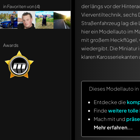
der längs vor der Hinter
in Favoriten von (4)
Vierventiltechnik, sech
Straßenfahrzeug lag die L
hier ein Modellauto im 
mit großem Heckflügel, 
Awards
wiedergibt. Die Miniatur 
klaren Karosseriekanten 
Dieses Modellauto i
Entdecke die
komp
Finde
weitere tolle
Mach mit und
präse
Mehr erfahren...