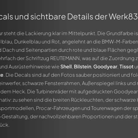
cals und sichtbare Details der Werk
 ! 😎 🤍💙 BMW 👍👍
r steht die Lackierung klar im Mittelpunkt. Die Grundfarbe i
llblau, Dunkelblau und Rot, angelehnt an die BMW-M-Farben.
d Dach und Seitenpartien durch rote und blaue Flächen gegl
ehrfach der Schriftzug REUTEMANN, was auf die Zuordnung 
nd Ausrüsterhinweise wie
Shell
,
Bilstein
,
Goodyear
,
Tissot
u
te
. Die Decals sind auf den Fotos sauber positioniert und fo
nwerfer, schwarze Fensterrahmen, Außenspiegel links und r
 dem Heck. Die Turbinenräder mit aufgedruckten Goodyear-
rmativ: zu sehen sind die breiten Rückleuchten, der schwarz
rtmodellen, Procar-Fahrzeugen und Tourenwagen der späte
estaltung, der nachvollziehbaren Proportionen und der st
ück.