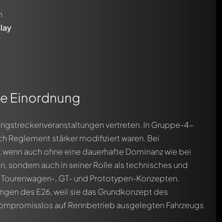
n
lay
he Einordnung
angstreckenveranstaltungen vertreten. In Gruppe-4-
h Reglement stärker modifiziert waren. Bei
n, wenn auch ohne eine dauerhafte Dominanz wie bei
n, sondern auch in seiner Rolle als technisches und
 Tourenwagen-, GT- und Prototypen-Konzepten.
ungen des E26, weil sie das Grundkonzept des
 kompromisslos auf Rennbetrieb ausgelegten Fahrzeugs