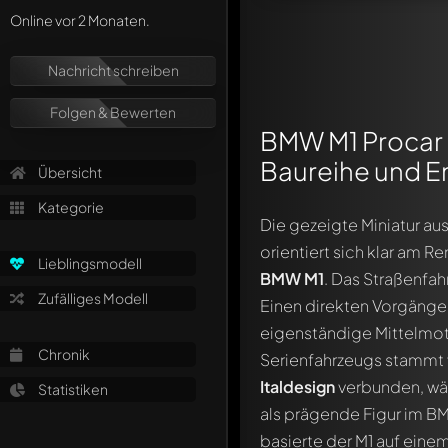
Online vor 2 Monaten.
Nachricht schreiben
Folgen & Bewerten
BMW M1 Procar 1
Baureihe und E
Übersicht
Kategorie
Die gezeigte Miniatur a
orientiert sich klar am 
Lieblingsmodell
BMW M1
. Das Straßenfa
Zufälliges Modell
Einen direkten Vorgänge
eigenständige Mittelmo
Chronik
Serienfahrzeugs stammt
Italdesign
verbunden, wä
Statistiken
als prägende Figur im B
basierte der M1 auf eine