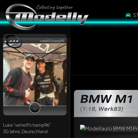
S
vettelf1champ96
BMW M1 
(1:18, Werk83)
Luke
"vettelf1champ96"
30 Jahre, Deutschland