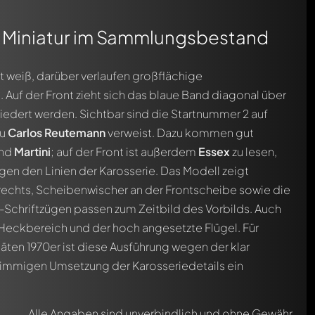
vor 2 Monaten
83 Miniatur im Sammlungsbestand
st weiß, darüber verlaufen großflächige
 Auf der Front zieht sich das blaue Band diagonal über
iedert werden. Sichtbar sind die Startnummer 2 auf
zu
Carlos Reutemann
verweist. Dazu kommen gut
nd
Martini
; auf der Front ist außerdem
Essex
zu lesen,
lgen den Linien der Karosserie. Das Modell zeigt
echts, Scheibenwischer an der Frontscheibe sowie die
Schriftzügen passen zum Zeitbild des Vorbilds. Auch
e Heckbereich und der hoch angesetzte Flügel. Für
n 1970er ist diese Ausführung wegen der klar
immigen Umsetzung der Karosseriedetails ein
Alle Angaben sind unverbindlich und ohne Gewähr