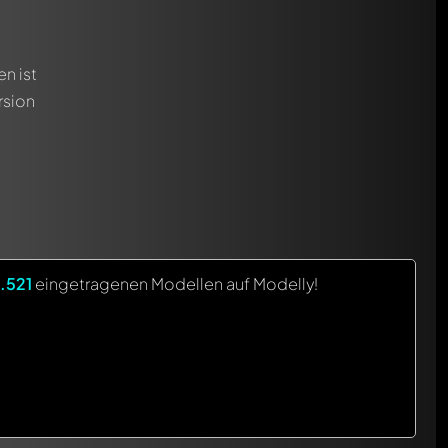
n ist
rsion
.521
eingetragenen Modellen auf Modelly!