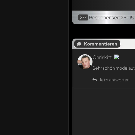
Besucher
seit 29.05
277
Kommentieren
Chriskitt
Sehr schön modelauto
Jetzt antworten