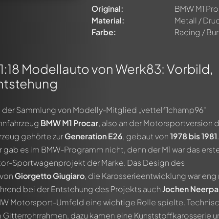
Original:
BMW M1 Pro
Material:
Metall / Dr
Farbe:
Racing / Bu
:18 Modellauto von Werk83: Vorbild,
ntstehung
us der Sammlung von Modelly-Mitglied „vettelf1champ96“
Rennfahrzeug
BMW M1 Procar
, also an der Motorsportversion 
hrzeug gehörte zur
Generation E26
, gebaut von
1978 bis 1981
.
r gab es im BMW-Programm nicht, denn der M1 war das erst
tor-Sportwagenprojekt der Marke. Das Design des
 von
Giorgetto Giugiaro
, die Karosserieentwicklung war eng
hrend bei der Entstehung des Projekts auch
Jochen Neerpa
MW Motorsport-Umfeld eine wichtige Rolle spielte. Technis
m Gitterrohrrahmen, dazu kamen eine Kunststoffkarosserie 