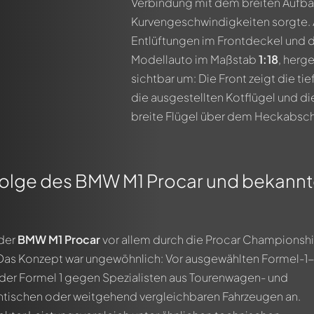
Verbindung mit dem breiten Aufba
Kurvengeschwindigkeiten sorgte. A
Entlüftungen im Frontdeckel und 
Modellauto im Maßstab
1:18
, herge
sichtbar um: Die Front zeigt die ti
die ausgestellten Kotflügel und die
breite Flügel über dem Heckabschl
olge des BMW M1 Procar und bekann
 der
BMW M1 Procar
vor allem durch die Procar Championsh
as Konzept war ungewöhnlich: Vor ausgewählten Formel-1
 der Formel 1 gegen Spezialisten aus Tourenwagen- und
ntischen oder weitgehend vergleichbaren Fahrzeugen an.