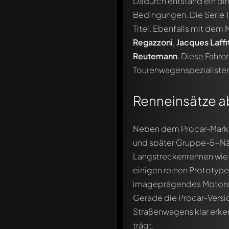
Dadurch entstand ein dir
Bedingungen. Die Serie
Titel. Ebenfalls mit dem
Regazzoni
,
Jacques Laffi
Reutemann
. Diese Fahre
Tourenwagenspezialisten
Renneinsätze ab
Neben dem Procar-Mark
und später Gruppe-5-Nähe
Langstreckenrennen wie 
einigen reinen Prototypen
imageprägendes Motorsp
Gerade die Procar-Versio
Straßenwagens klar erke
trägt.