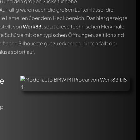
u und den großen Slicks für hohe
uffällig waren auch die großen Lufteinlässe, die
die Lamellen über dem Heckbereich. Das hier gezeigte
stellt von
Werk83
, setzt diese technischen Merkmale
efe Schürze mit den typischen Öffnungen, seitlich sind
 flache Silhouette gut zu erkennen, hinten fällt der
uss sofort auf.
te
ip
-