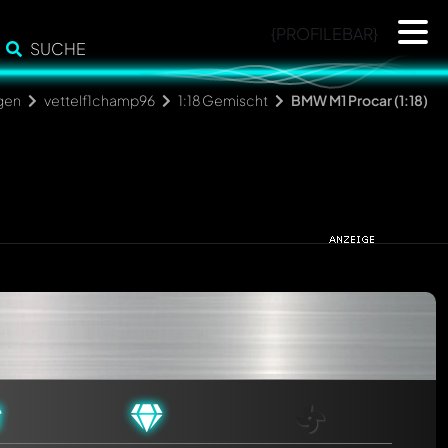
{PROFILEBAR}
SUCHE
gen
vettelf1champ96
1:18 Gemischt
BMW M1 Procar (1:18)