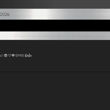
.2026
 ! 😎 🤍💙 BMW 👍👍