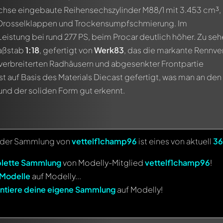
achse eingebaute Reihensechszylinder M88/1 mit 3.453 cm³,
s Drosselklappen und Trockensumpfschmierung. Im
eistung bei rund 277 PS, beim Procar deutlich höher. Zu sehe
Maßstab
1:18
, gefertigt von
Werk83
, das die markante Rennve
verbreiterten Radhäusern und abgesenkter Frontpartie
ist auf Basis des Materials Diecast gefertigt, was man an den
und der soliden Form gut erkennt.
n der Sammlung von
vettelf1champ96
ist eines von aktuell
36
lette Sammlung
von Modelly-Mitglied
vettelf1champ96
!
 Modelle
auf Modelly...
ntiere deine eigene Sammlung
auf Modelly!