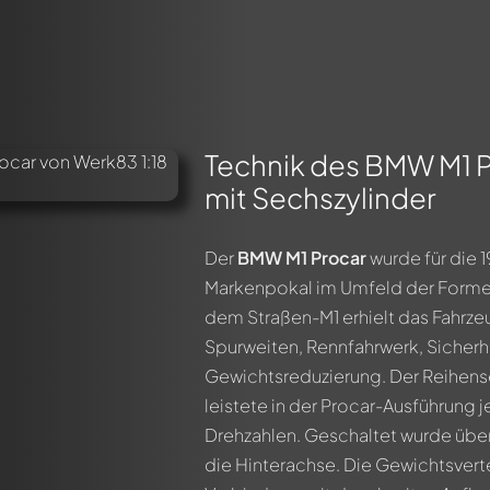
Technik des BMW M1 
mit Sechszylinder
Der
BMW M1 Procar
wurde für die 1
Markenpokal im Umfeld der Forme
dem Straßen-M1 erhielt das Fahrze
Spurweiten, Rennfahrwerk, Sicherh
Gewichtsreduzierung. Der Reihens
leistete in der Procar-Ausführung 
Drehzahlen. Geschaltet wurde über
die Hinterachse. Die Gewichtsverte