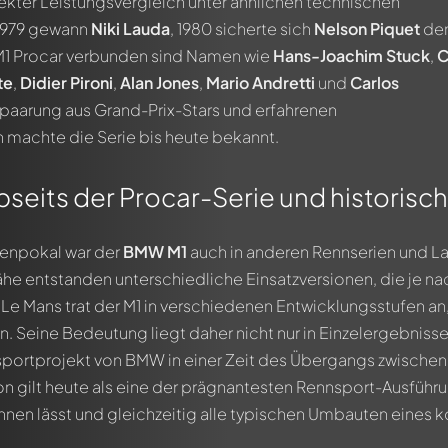
ekter Leistungsvergleich unter ähnlichen technischen
 1979 gewann
Niki Lauda
, 1980 sicherte sich
Nelson Piquet
de
 M1 Procar verbunden sind Namen wie
Hans-Joachim Stuck
,
C
te
,
Didier Pironi
,
Alan Jones
,
Mario Andretti
und
Carlos
rpaarung aus Grand-Prix-Stars und erfahrenen
 machte die Serie bis heute bekannt.
seits der Procar-Serie und historisc
enpokal war der
BMW M1
auch in anderen Rennserien und L
 entstanden unterschiedliche Einsatzversionen, die je nac
Le Mans trat der M1 in verschiedenen Entwicklungsstufen a
. Seine Bedeutung liegt daher nicht nur in Einzelergebnisse
ortprojekt von BMW in einer Zeit des Übergangs zwischen
n gilt heute als eine der prägnantesten Rennsport-Ausführ
nnen lässt und gleichzeitig alle typischen Umbauten eines