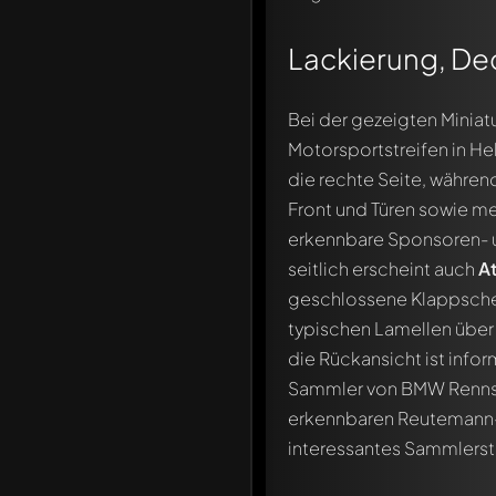
Chriskitt
Lackierung, De
Sehr schön modelauto
Bei der gezeigten Miniatu
Jetzt antworten
Motorsportstreifen in He
die rechte Seite, währen
Front und Türen sowie m
erkennbare Sponsoren- u
seitlich erscheint auch
A
geschlossene Klappschei
typischen Lamellen über
die Rückansicht ist info
Sammler von BMW Rennspo
erkennbaren Reutemann-G
interessantes Sammlerst