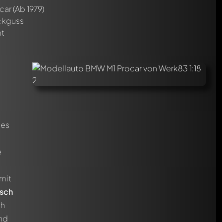
car
(Ab 1979)
uckguss
nt
des
e
 mit
sch
ch
und