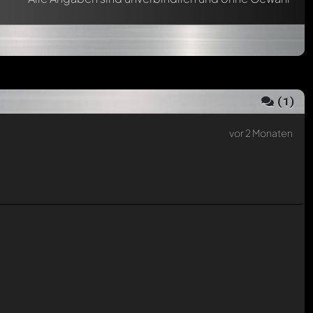
(
1
)
vor 2 Monaten