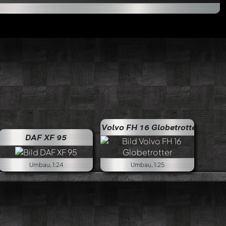
Volvo FH 16 Globetrotter
DAF XF 95
Umbau, 1:24
Umbau, 1:25