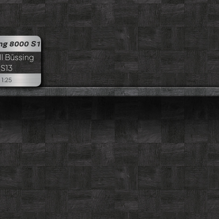
ing 8000 S13
des-Benz Actros MP 1
1:25