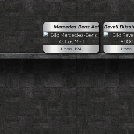
Mercedes-Benz Actros MP 1
Revell Büss
Merce
Umbau, 1:24
Umbau, 