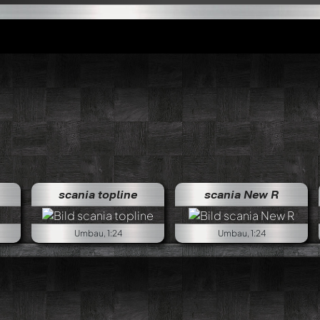
scania topline
scania New R
Umbau, 1:24
Umbau, 1:24