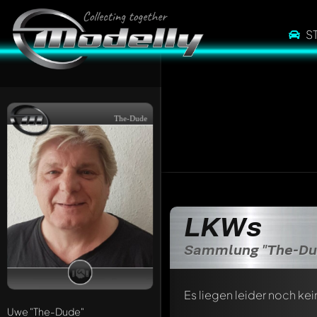
S
The-Dude
LKWs
Sammlung "The-Du
Es liegen leider noch kei
Uwe
"The-Dude"