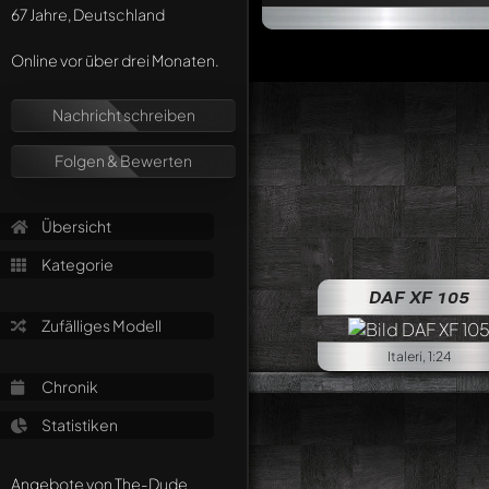
67 Jahre, Deutschland
Online vor über drei Monaten.
Nachricht schreiben
Folgen & Bewerten
Übersicht
Kategorie
DAF XF 105
Zufälliges Modell
Italeri, 1:24
Chronik
Statistiken
Angebote von The-Dude