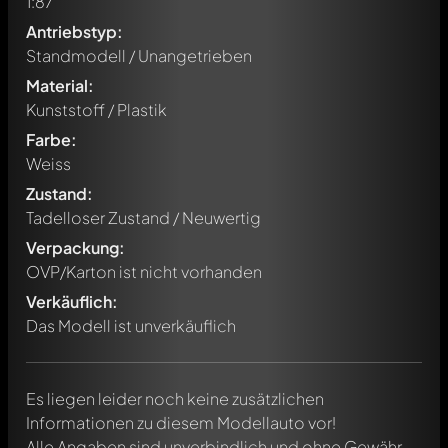
1:87
Antriebstyp:
Standmodell / Unangetrieben
Material:
Kunststoff / Plastik
Farbe:
Weiss
Zustand:
Tadelloser Zustand / Neuwertig
Verpackung:
Schreibe jetzt einen ersten Kommentar zu diesem Modell!
OVP/Karton ist nicht vorhanden
Jeder Kommentar kann von allen Mitgliedern diskutiert
werden. Es ist wie ein Chat.
Verkäuflich:
Erwähne andere Modelly-Mitglieder durch die
Das Modell ist unverkäuflich
Verwendung eines
@
in deiner Nachricht. Sie werden dann
automatisch darüber informiert.
Es liegen leider noch keine zusätzlichen
Informationen zu diesem Modellauto vor!
Alle Angaben sind unverbindlich und ohne Gewähr