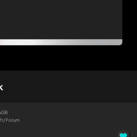
k
AGB
t / Forum