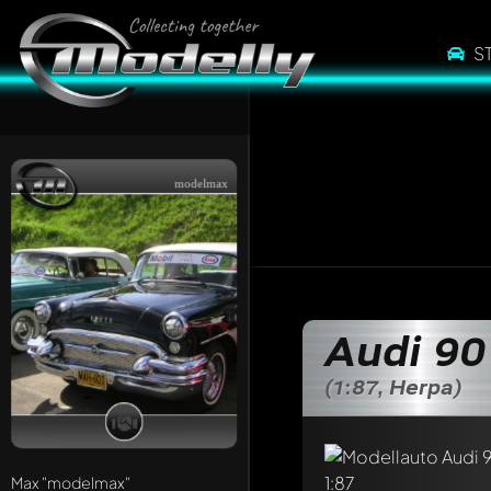
S
modelmax
Schreibe jetzt eine
Audi 90
Jeder Kommentar kan
Erwähne andere Mo
(1:87, Herpa)
Max
"modelmax"