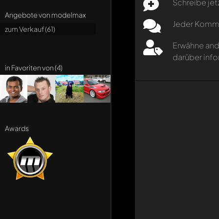
Schreibe jet
Angebote von modelmax
Jeder Kommen
zum Verkauf (61)
Erwähne and
darüber info
in Favoriten von (4)
Awards