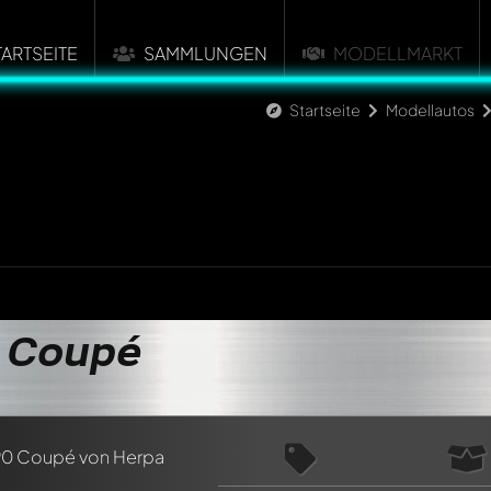
TARTSEITE
SAMMLUNGEN
MODELLMARKT
Startseite
Modellautos
n ersten Kommentar zu diesem Modell!
 Coupé
n von allen Mitgliedern diskutiert werden. Es ist wie ein Chat.
delly-Mitglieder durch die Verwendung eines
@
in deiner Nachri