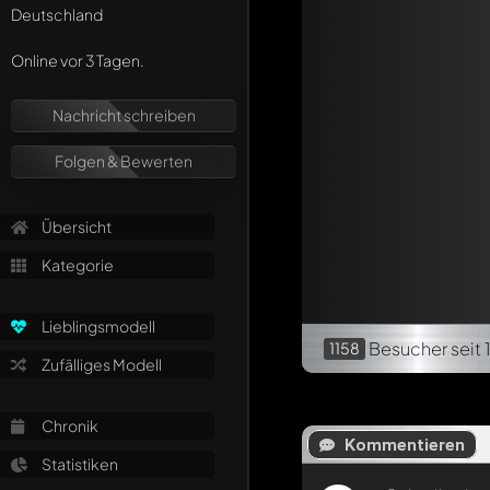
Deutschland
Online vor 3 Tagen.
Nachricht schreiben
Folgen & Bewerten
Übersicht
Kategorie
Lieblingsmodell
Besucher
seit 
1158
Zufälliges Modell
Chronik
Kommentieren
Statistiken