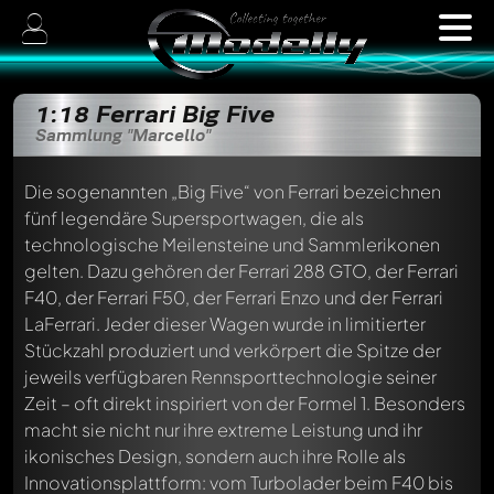
1:18 Ferrari Big Five
Sammlung "Marcello"
Die sogenannten „Big Five“ von Ferrari bezeichnen
fünf legendäre Supersportwagen, die als
technologische Meilensteine und Sammlerikonen
gelten. Dazu gehören der Ferrari 288 GTO, der Ferrari
F40, der Ferrari F50, der Ferrari Enzo und der Ferrari
LaFerrari. Jeder dieser Wagen wurde in limitierter
Stückzahl produziert und verkörpert die Spitze der
jeweils verfügbaren Rennsporttechnologie seiner
Zeit – oft direkt inspiriert von der Formel 1. Besonders
macht sie nicht nur ihre extreme Leistung und ihr
ikonisches Design, sondern auch ihre Rolle als
Innovationsplattform: vom Turbolader beim F40 bis