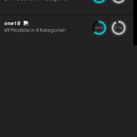
one18
66%
97%
69 Modelle in 4 Kategorien
boxengasse
67%
86%
104 Modelle in 9 Kategorien
vettelf1champ96
65%
89%
168 Modelle in 7 Kategorien
k
Miike23
59%
98%
92 Modelle in 22 Kategorien