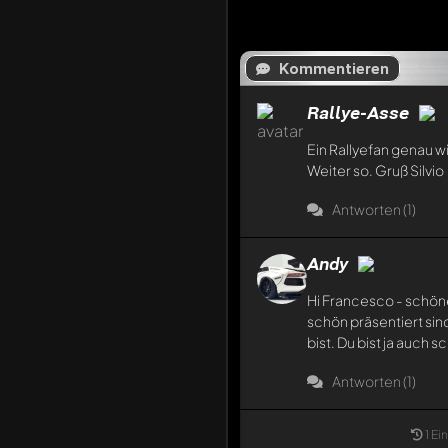
Kommentieren
Rallye-Asse
Ein Rallyefan genau wi
Weiter so. Gruß Silvio
Antworten (1)
Andy
Hi Francesco - schön
schön präsentiert sind
bist. Du bist ja auch s
Antworten (1)
1 Ei