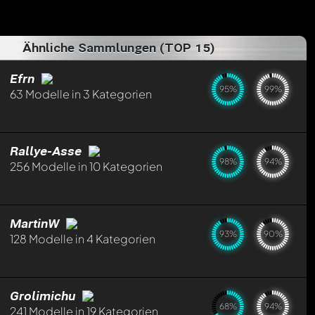
Ähnliche Sammlungen (TOP 15)
Efrn
95%
99%
63 Modelle in 3 Kategorien
Rallye-Asse
98%
94%
256 Modelle in 10 Kategorien
MartinW
93%
90%
128 Modelle in 4 Kategorien
Grolimichu
68%
94%
241 Modelle in 19 Kategorien