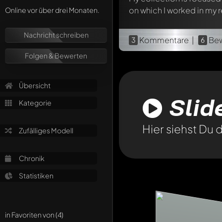
on which I worked in my re
Online vor über drei Monaten.
Nachricht schreiben
Kommentare |
Bew
3
6
Folgen & Bewerten
Übersicht
Sli
Kategorie
Hier siehst Du
Zufälliges Modell
Chronik
Statistiken
in Favoriten von (4)