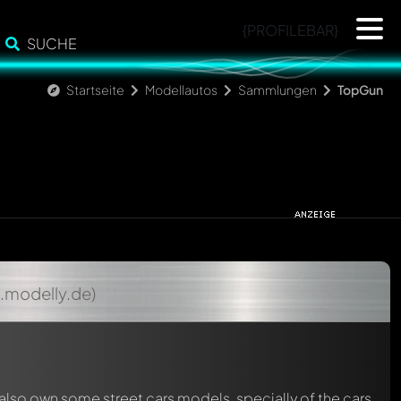
{PROFILEBAR}
SUCHE
Startseite
Modellautos
Sammlungen
TopGun
.modelly.de)
 also own some street cars models, specially of the cars