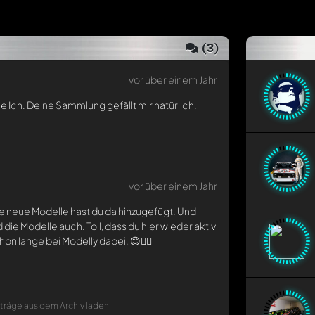
(
3
)
vor über einem Jahr
e Ich. Deine Sammlung gefällt mir natürlich.
vor über einem Jahr
e neue Modelle hast du da hinzugefügt. Und
 die Modelle auch. Toll, dass du hier wieder aktiv
chon lange bei Modelly dabei. 😊👍🏼
nträge aus dem Archiv laden