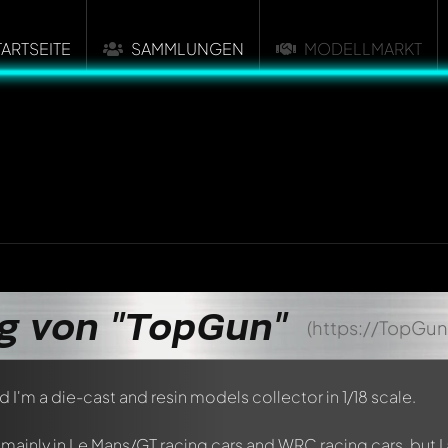
TARTSEITE
SAMMLUNGEN
MODELLMARKT
 von "TopGun"
(https://TopGun
I'm a die-cast and resin models collector in 1/18 scale.
mainly in Le Mans/GT racing cars and WRC racing cars, but I