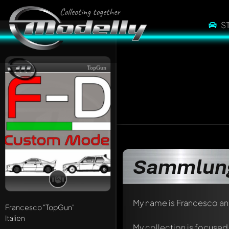
S
TopGun
Sammlung
My name is Francesco and 
Francesco
"TopGun"
Italien
My collection is focused 