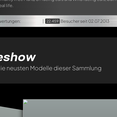
al life.
ertungen:
|
Besucher
seit 02.07.2013
22.459
deshow
 die neusten Modelle dieser Sammlung