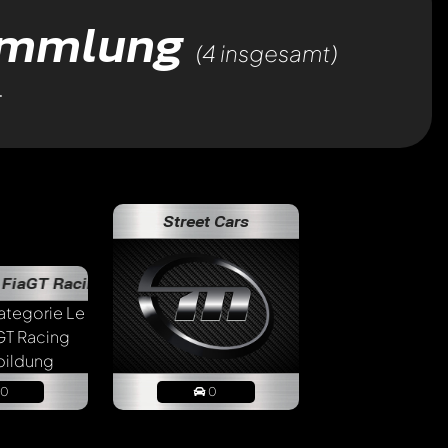
Sammlung
(4 insgesamt)
.
970-Today)
Street Cars
GT Racing Cars
Le Mans / FiaGT Racing Cars
10
0