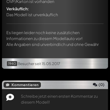
OVP/Karton ist vorhanden
Jeder Kommentar kann von allen Mitgliedern diskutiert
werden. Es ist wie ein Chat.
Verkäuflich:
Erwähne andere Modelly-Mitglieder durch die
Das Modell ist unverkäuflich
Verwendung eines
@
in deiner Nachricht. Sie werden dann
automatisch darüber informiert.
Es liegen leider noch keine zusätzlichen
Informationen zu diesem Modellauto vor!
Alle Angaben sind unverbindlich und ohne Gewähr
1940
Besucher
seit 15.05.2017
(
0
)
Kommentieren
Schreibe jetzt einen ersten Kommentar zu
diesem Modell!