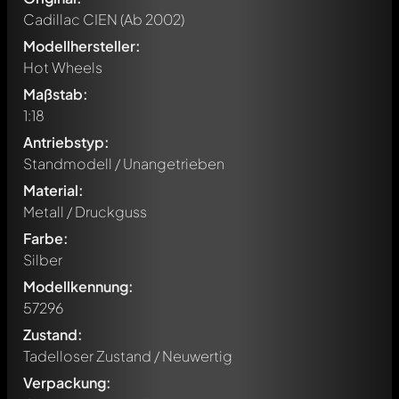
Cadillac CIEN
(Ab 2002)
Modellhersteller:
Hot Wheels
Maßstab:
1:18
Antriebstyp:
Standmodell / Unangetrieben
Material:
Metall / Druckguss
Farbe:
Silber
Modellkennung:
57296
Zustand:
Tadelloser Zustand / Neuwertig
Verpackung:
Schreibe jetzt einen ersten Kommentar zu diesem Modell!