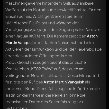
Maschinengewehre hinter dem Grill, ausfahrbare
Waffen auf der Motorhaube sowie Hilfsmittel für den
Einsatz auf Eis. Wichtige Szenen spielen im
isländischen Eis-Palast und während der
Verfolgungsjagd gegen den Gegenspieler Zao, der
einen Jaguar XKR fährt. Die Kamera zeigt den
Aston
Martin Vanquish
mehrfach in Nahaufnahme beim
Aktivieren der Tarnfunktion und bei der Feuerabgabe
über die vorderen Öffnungen. In den
Produktionsfahrzeugen taucht das britische
Kennzeichen „KE02 EWW“ auf, das auch am
vorliegenden Modell sichtbar ist. Dieser Filmauftritt
festigte den Ruf des
Aston Martin Vanquish
als
modernes Bond‑Dienstfahrzeug und knüpfte an die
Tradition der Marke in der Reihe an, ohne die
technischen Daten des Serienfahrzeugs zu
verfälschen.