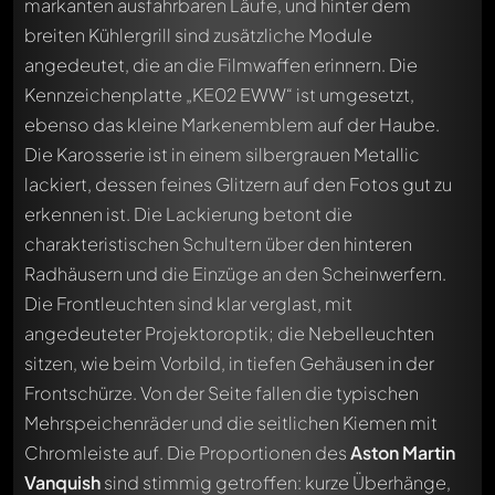
markanten ausfahrbaren Läufe, und hinter dem
breiten Kühlergrill sind zusätzliche Module
angedeutet, die an die Filmwaffen erinnern. Die
Kennzeichenplatte „KE02 EWW“ ist umgesetzt,
ebenso das kleine Markenemblem auf der Haube.
Die Karosserie ist in einem silbergrauen Metallic
lackiert, dessen feines Glitzern auf den Fotos gut zu
erkennen ist. Die Lackierung betont die
charakteristischen Schultern über den hinteren
Radhäusern und die Einzüge an den Scheinwerfern.
Die Frontleuchten sind klar verglast, mit
angedeuteter Projektoroptik; die Nebelleuchten
sitzen, wie beim Vorbild, in tiefen Gehäusen in der
Frontschürze. Von der Seite fallen die typischen
Mehrspeichenräder und die seitlichen Kiemen mit
Chromleiste auf. Die Proportionen des
Aston Martin
Vanquish
sind stimmig getroffen: kurze Überhänge,