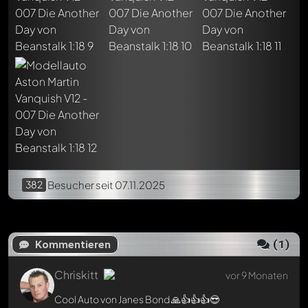
Cool Auto von Janes Bond 🙏👍👍👍😎
Jetzt antworten
382
Besucher
seit 07.11.2025
(
1
)
Kommentieren
Chriskitt
vor 9 Monaten
Cool Auto von Janes Bond 🙏👍👍👍😎