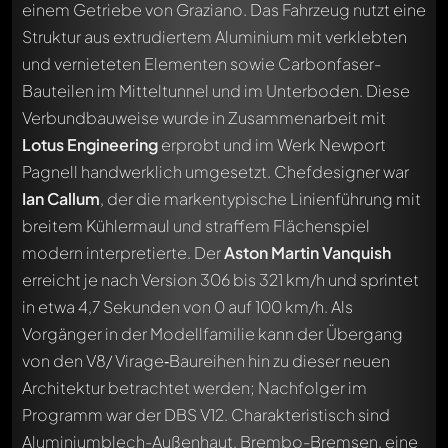
einem Getriebe von Graziano. Das Fahrzeug nutzt eine
Struktur aus extrudiertem Aluminium mit verklebten
und vernieteten Elementen sowie Carbonfaser-
Bauteilen im Mitteltunnel und im Unterboden. Diese
Verbundbauweise wurde in Zusammenarbeit mit
Lotus Engineering
erprobt und im Werk Newport
Pagnell handwerklich umgesetzt. Chefdesigner war
Ian Callum
, der die markentypische Linienführung mit
breitem Kühlermaul und straffem Flächenspiel
modern interpretierte. Der
Aston Martin Vanquish
erreicht je nach Version 306 bis 321 km/h und sprintet
in etwa 4,7 Sekunden von 0 auf 100 km/h. Als
Vorgänger in der Modellfamilie kann der Übergang
von den V8/ Virage‑Baureihen hin zu dieser neuen
Architektur betrachtet werden; Nachfolger im
Programm war der DBS V12. Charakteristisch sind
Aluminiumblech-Außenhaut, Brembo-Bremsen, eine