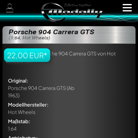
Porsche 904 Carrera GTS
(1:64, Hot Wheels)
22,00 EUR*
Original:
Porsche 904 Carrera GTS
(Ab
1963)
Modellhersteller:
Hot Wheels
Maßstab:
1:64
Antriebstyp: