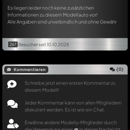
Es liegen leider noch keine zusätzlichen
Informationen zu diesem Modellauto vor!
Alle Angaben sind unverbindlich und ohne Gewähr
267
Besucher
seit 10.10.2025
(
0
)
Kommentieren
Schreibe jetzt einen ersten Kommentar zu
diesem Modell!
Jeder Kommentar kann von allen Mitgliedern
diskutiert werden. Es ist wie ein Chat.
Erwähne andere Modelly-Mitglieder durch
die Verwendung eines
@
in deiner Nachricht.