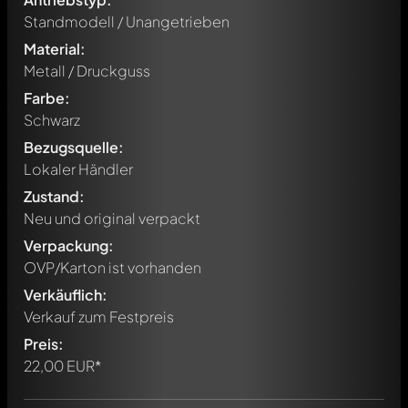
Standmodell / Unangetrieben
Material:
Metall / Druckguss
Farbe:
Schwarz
Bezugsquelle:
Lokaler Händler
Zustand:
Neu und original verpackt
Verpackung:
OVP/Karton ist vorhanden
Verkäuflich:
Schreibe jetzt einen ersten Kommentar zu diesem Modell!
Verkauf zum Festpreis
Jeder Kommentar kann von allen Mitgliedern diskutiert
werden. Es ist wie ein Chat.
Preis:
Erwähne andere Modelly-Mitglieder durch die
22,00 EUR*
Verwendung eines
@
in deiner Nachricht. Sie werden dann
automatisch darüber informiert.