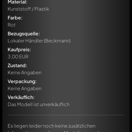
Material:
Kunststoff / Plastik
Farbe:
Rot
Bezugsquelle:
Lokaler Händler (Beckmann)
Kaufpreis:
3,00 EUR
Zustand:
Keine Angaben
Verpackung:
Schreibe jetzt einen ersten Kommentar zu diesem Modell!
Keine Angaben
Jeder Kommentar kann von allen Mitgliedern diskutiert
werden. Es ist wie ein Chat.
Verkäuflich:
Erwähne andere Modelly-Mitglieder durch die
Das Modell ist unverkäuflich
Verwendung eines
@
in deiner Nachricht. Sie werden dann
automatisch darüber informiert.
Es liegen leider noch keine zusätzlichen