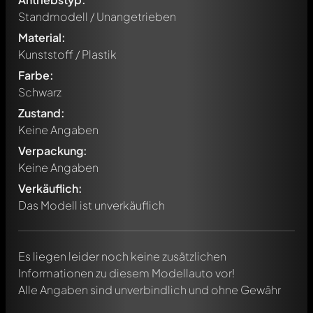
Standmodell / Unangetrieben
Material:
Kunststoff / Plastik
Farbe:
Schwarz
Zustand:
Keine Angaben
Verpackung:
Schreibe jetzt einen ersten Kommentar zu diesem Modell!
Keine Angaben
Jeder Kommentar kann von allen Mitgliedern diskutiert
werden. Es ist wie ein Chat.
Verkäuflich:
Erwähne andere Modelly-Mitglieder durch die
Das Modell ist unverkäuflich
Verwendung eines
@
in deiner Nachricht. Sie werden dann
automatisch darüber informiert.
Es liegen leider noch keine zusätzlichen
Informationen zu diesem Modellauto vor!
Alle Angaben sind unverbindlich und ohne Gewähr