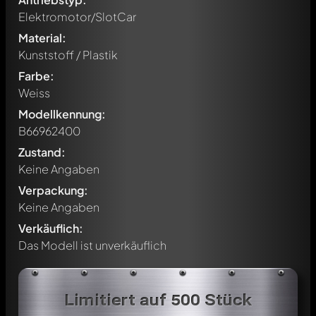
Elektromotor/SlotCar
Material:
Kunststoff / Plastik
Farbe:
Weiss
Modellkennung:
B66962400
Zustand:
Keine Angaben
Verpackung:
Keine Angaben
Verkäuflich:
Das Modell ist unverkäuflich
Schreibe jetzt einen ersten Kommentar zu diesem Modell!
Jeder Kommentar kann von allen Mitgliedern diskutiert
Limitiert auf 500 Stück
werden. Es ist wie ein Chat.