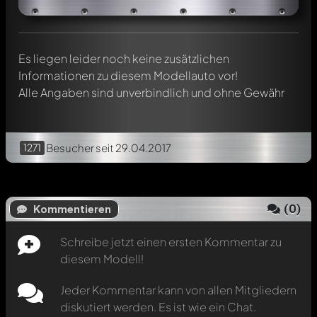
Erwähne andere Modelly-Mitglieder durch die
Verwendung eines
@
in deiner Nachricht. Sie werden dann
automatisch darüber informiert.
Es liegen leider noch keine zusätzlichen
Informationen zu diesem Modellauto vor!
Alle Angaben sind unverbindlich und ohne Gewähr
1271
Besucher
seit 29.04.2017
(
0
)
Kommentieren
Schreibe jetzt einen ersten Kommentar zu
diesem Modell!
Jeder Kommentar kann von allen Mitgliedern
diskutiert werden. Es ist wie ein Chat.