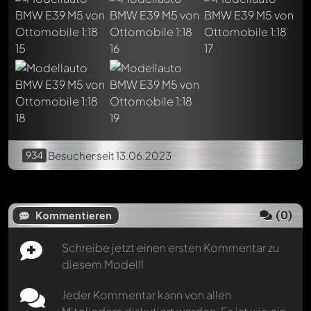
Erwähne andere Modelly-Mitglieder durch die
Verwendung eines
@
in deiner Nachricht. Sie werden dann
automatisch darüber informiert.
934
Besucher
seit 13.06.2023
(
0
)
Kommentieren
Schreibe jetzt einen ersten Kommentar zu
diesem Modell!
Jeder Kommentar kann von allen