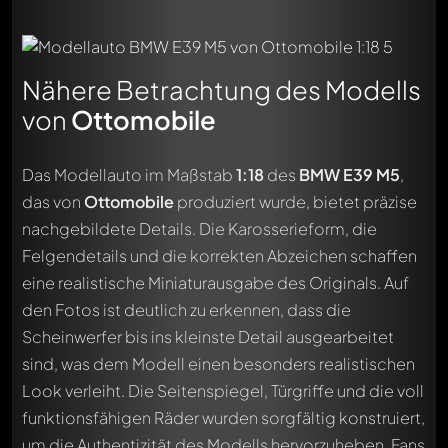
Nähere Betrachtung des Modells
von
Ottomobile
Das Modellauto im Maßstab
1:18
des
BMW E39 M5
,
das von
Ottomobile
produziert wurde, bietet präzise
nachgebildete Details. Die Karosserieform, die
Felgendetails und die korrekten Abzeichen schaffen
eine realistische Miniaturausgabe des Originals. Auf
den Fotos ist deutlich zu erkennen, dass die
Scheinwerfer bis ins kleinste Detail ausgearbeitet
sind, was dem Modell einen besonders realistischen
Look verleiht. Die Seitenspiegel, Türgriffe und die voll
funktionsfähigen Räder wurden sorgfältig konstruiert,
um die Authentizität des Modells hervorzuheben. Fans