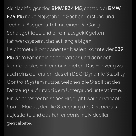
Als Nachfolger des
BMW E34 M5
, setzte der
BMW
E39 M5
neue Maßstäbe in Sachen Leistung und
Technik. Ausgestattet mit einem 6-Gang-
Schaltgetriebe und einem ausgeklügelten
Fahrwerksystem, das auf langlebigen
Leichtmetallkomponenten basiert, konnte der
E39
M5
dem Fahrer ein hochpräzises und dennoch
komfortables Fahrerlebnis bieten. Das Fahrzeug war
auch eins der ersten, das ein DSC (Dynamic Stability
Control) System nutzte, welches die Stabilität des
Fahrzeugs auf rutschigem Untergrund unterstützte.
Ein weiteres technisches Highlight war der variable
Sport-Modus, der die Steuerung des Gaspedals
adjustierte und das Fahrerlebnis individueller
gestaltete.