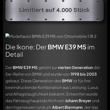
Limitiert auf 4.000 Stück
Die Ikone: Der
BMW E39 M5
im
Detail
Der
BMW E39 M5
gehört zur
vierten Generation
der
5er-Reihe von BMW und wurde von
1998 bis 2003
gebaut. Diese Generation des
BMW
ist für ihre
beeindruckende Kombination aus Leistung, Luxus
und Alltagstauglichkeit bekannt. Entworfen wurde
das Fahrzeug hauptsächlich von
Johann Breyer
und
den Ingenieuren rund um
Albert Biermann
, der das