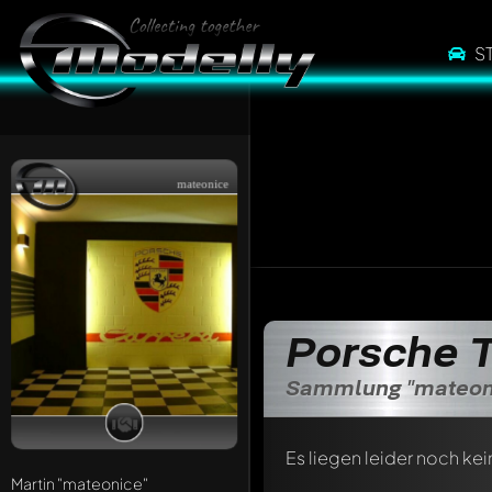
S
mateonice
Porsche 
Sammlung "mateon
Es liegen leider noch kei
Martin
"mateonice"