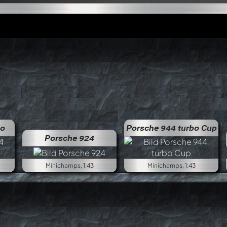
bo
Porsche 944 turbo Cup
Porsche 924
Minichamps, 1:43
Minichamps, 1:43