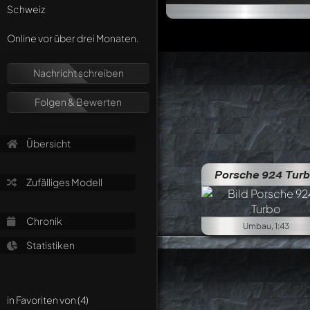
Schweiz
Online vor über drei Monaten.
Nachricht schreiben
Folgen & Bewerten
Übersicht
Porsche 924 Tur
Zufälliges Modell
Chronik
Umbau, 1:43
Statistiken
in Favoriten von (4)