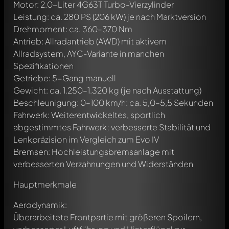
Motor: 2.0-Liter 4G63T Turbo-Vierzylinder
Leistung: ca. 280 PS (206 kW) je nach Marktversion
Drehmoment: ca. 360–370 Nm
Antrieb: Allradantrieb (AWD) mit aktivem
Allradsystem, AYC-Variante in manchen
Spezifikationen
Getriebe: 5-Gang manuell
Gewicht: ca. 1.250–1.320 kg (je nach Ausstattung)
Beschleunigung: 0–100 km/h: ca. 5,0–5,5 Sekunden
Fahrwerk: Weiterentwickeltes, sportlich
abgestimmtes Fahrwerk; verbesserte Stabilität und
Lenkpräzision im Vergleich zum Evo IV
Bremsen: Hochleistungsbremsanlage mit
verbesserten Verzahnungen und Widerständen
Hauptmerkmale
Aerodynamik:
Überarbeitete Frontpartie mit größeren Spoilern,