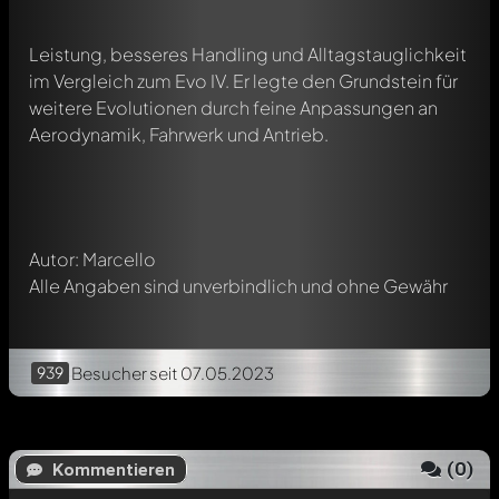
Leistung, besseres Handling und Alltagstauglichkeit
Schreibe jetzt einen ersten Kommentar zu diesem Modell!
im Vergleich zum Evo IV. Er legte den Grundstein für
Jeder Kommentar kann von allen Mitgliedern diskutiert
weitere Evolutionen durch feine Anpassungen an
werden. Es ist wie ein Chat.
Aerodynamik, Fahrwerk und Antrieb.
Erwähne andere Modelly-Mitglieder durch die
Verwendung eines
@
in deiner Nachricht. Sie werden dann
automatisch darüber informiert.
Autor: Marcello
Alle Angaben sind unverbindlich und ohne Gewähr
939
Besucher
seit 07.05.2023
(
0
)
Kommentieren