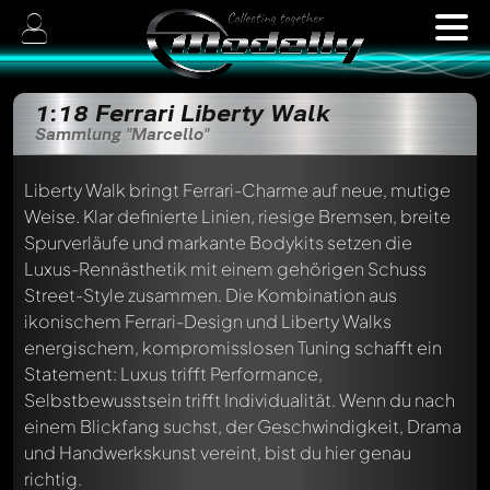
1:18 Ferrari Liberty Walk
Sammlung "Marcello"
Liberty Walk bringt Ferrari-Charme auf neue, mutige
Weise. Klar definierte Linien, riesige Bremsen, breite
Spurverläufe und markante Bodykits setzen die
Luxus-Rennästhetik mit einem gehörigen Schuss
Street-Style zusammen. Die Kombination aus
ikonischem Ferrari-Design und Liberty Walks
energischem, kompromisslosen Tuning schafft ein
Statement: Luxus trifft Performance,
Selbstbewusstsein trifft Individualität. Wenn du nach
einem Blickfang suchst, der Geschwindigkeit, Drama
und Handwerkskunst vereint, bist du hier genau
richtig.