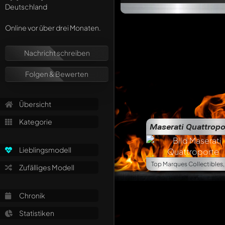
Deutschland
Online vor über drei Monaten.
Nachricht schreiben
Folgen & Bewerten
Übersicht
Kategorie
Maserati Quattropo
Lieblingsmodell
Top Marques Collectibles, 
Zufälliges Modell
Chronik
Statistiken