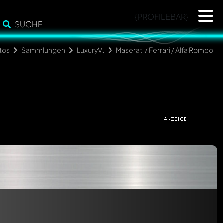
{PROFILEBAR}
SUCHE
tos
Sammlungen
LuxuryVJ
Maserati / Ferrari / Alfa Romeo