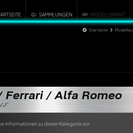
TARTSEITE
SAMMLUNGEN
MODELLMARKT
Startseite
Modellau
/ Ferrari / Alfa Romeo
VJ"
ne Informationen zu dieser Kategorie vor.