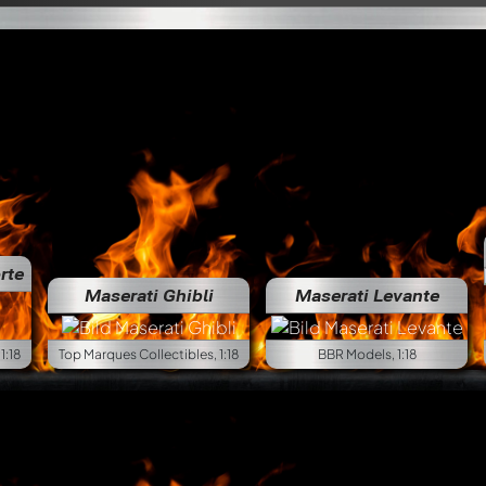
M
rte
Maserati Ghibli
Maserati Levante
1:18
Top Marques Collectibles, 1:18
BBR Models, 1:18