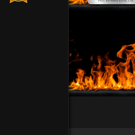
Hot Wheels Elite, 1:18