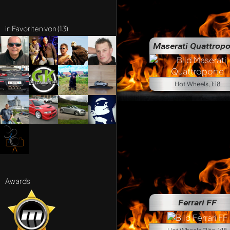
in Favoriten von (13)
Maserati Quattropo
Hot Wheels, 1:18
Awards
Ferrari FF