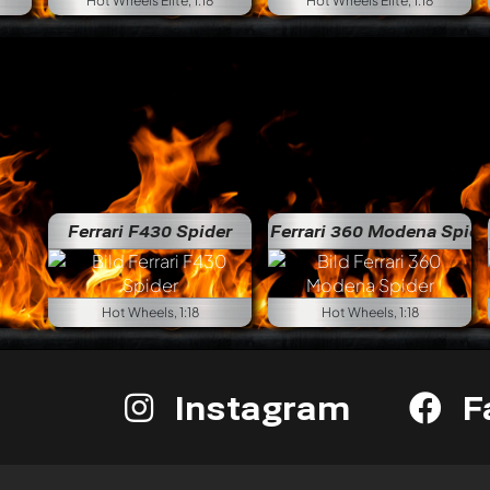
Hot Wheels Elite, 1:18
Hot Wheels Elite, 1:18
Ferrari F430 Spider
Ferrari 360 Modena Spide
Hot Wheels, 1:18
Hot Wheels, 1:18
Instagram
F