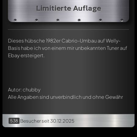
Limitierte Auflage
Schreibe jetzt einen ersten Kommentar zu diesem Modell!
Dieses hübsche 1982er Cabrio-Umbau auf Welly-
Jeder Kommentar kann von allen Mitgliedern diskutiert
Basis habe ich von einem mir unbekannten Tuner auf
werden. Es ist wie ein Chat.
Ebay ersteigert.
Erwähne andere Modelly-Mitglieder durch die
Verwendung eines
@
in deiner Nachricht. Sie werden dann
automatisch darüber informiert.
Autor: chubby
Alle Angaben sind unverbindlich und ohne Gewähr
538
Besucher
seit 30.12.2025