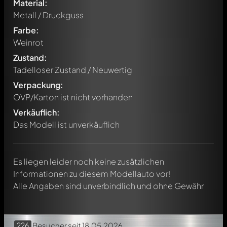
Material:
Metall / Druckguss
Farbe:
Weinrot
Zustand:
Tadelloser Zustand / Neuwertig
Verpackung:
Schreibe jetzt einen ersten Kommentar zu diesem Modell!
OVP/Karton ist nicht vorhanden
Jeder Kommentar kann von allen Mitgliedern diskutiert
werden. Es ist wie ein Chat.
Verkäuflich:
Erwähne andere Modelly-Mitglieder durch die
Das Modell ist unverkäuflich
Verwendung eines
@
in deiner Nachricht. Sie werden dann
automatisch darüber informiert.
Es liegen leider noch keine zusätzlichen
Informationen zu diesem Modellauto vor!
Alle Angaben sind unverbindlich und ohne Gewähr
226
Besucher
seit 18.05.2026