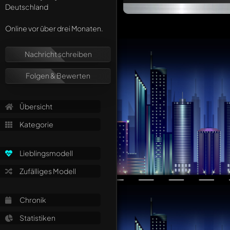
Deutschland
Online vor über drei Monaten.
Nachricht schreiben
Folgen & Bewerten
Übersicht
Kategorie
Lieblingsmodell
Zufälliges Modell
Chronik
Statistiken