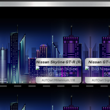
Nissan Skyline GT-R (R32)
Nissan GT-
AUTOart Millennium, 1:18
AUTOart Signa