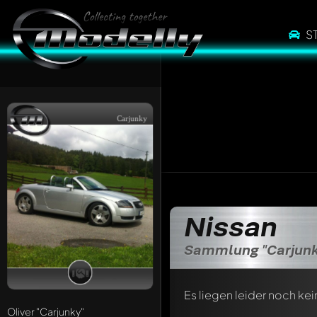
S
Carjunky
Nissan
Sammlung "Carjunk
Es liegen leider noch kei
Oliver
"Carjunky"