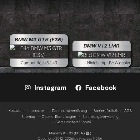
BMW M3 GTR (E36)
BMW V12 LMR
Competition 43, 1:43
Minichamps BMW dealer edition,
Instagram
Facebook
Kontakt
Impressum
Datenschutzerklärung
Barrierefreiheit
AGB
Sitemap
Cookie-Einstellungen
Sammlungsverwaltung
Gemeinschaft / Forum
Modelly V11.02 (BETA3
)
Copyright (2012-2026) by Andreas Müller