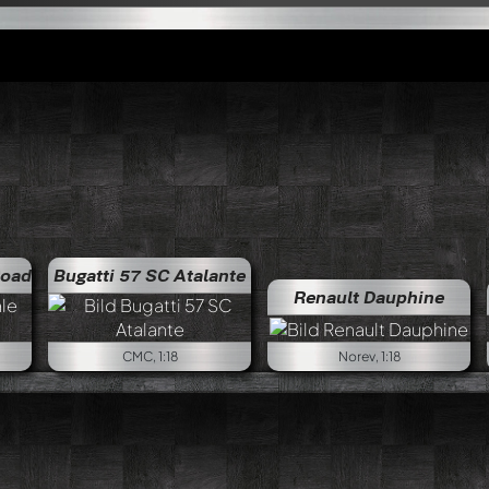
dster Esders
Bugatti 57 SC Atalante
Bugatti Royale Roadster Esders
Renault Dauphine
CMC, 1:18
Norev, 1:18