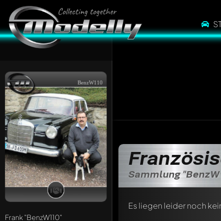
S
BenzW110
Französi
Sammlung "BenzW
Es liegen leider noch kei
Frank
"BenzW110"