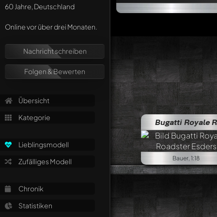
60 Jahre, Deutschland
Online vor über drei Monaten.
Nachricht schreiben
Folgen & Bewerten
Übersicht
Kategorie
Bugatti Royale Roa
Lieblingsmodell
Bauer, 1:18
Zufälliges Modell
Chronik
Statistiken