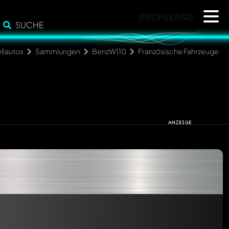
{PROFILEBAR}
SUCHE
llautos
Sammlungen
BenzW110
Französische Fahrzeuge