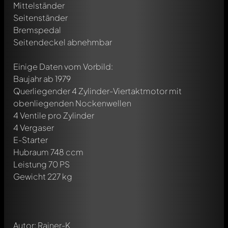
Mittelständer
Seitenständer
Bremspedal
Seitendeckel abnehmbar
Einige Daten vom Vorbild:
Baujahr ab 1979
Querliegender 4 Zylinder-Viertaktmotor mit
obenliegenden Nockenwellen
4 Ventile pro Zylinder
4 Vergaser
E-Starter
Schreibe jetzt einen ersten Kommentar zu diesem Modell!
Hubraum 748 ccm
Jeder Kommentar kann von allen Mitgliedern diskutiert
werden. Es ist wie ein Chat.
Leistung 70 PS
Erwähne andere Modelly-Mitglieder durch die
Gewicht 227 kg
Verwendung eines
@
in deiner Nachricht. Sie werden dann
automatisch darüber informiert.
Autor: Rainer-K