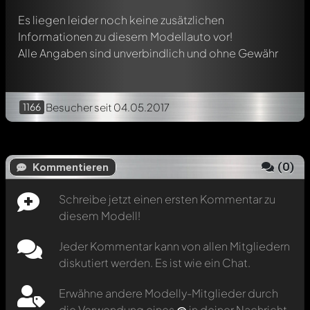
Es liegen leider noch keine zusätzlichen
Informationen zu diesem Modellauto vor!
Alle Angaben sind unverbindlich und ohne Gewähr
1166
Besucher
seit 04.05.2017
(
0
)
Kommentieren
Schreibe jetzt einen ersten Kommentar zu
diesem Modell!
Jeder Kommentar kann von allen Mitgliedern
diskutiert werden. Es ist wie ein Chat.
Erwähne andere Modelly-Mitglieder durch
die Verwendung eines
@
in deiner Nachricht.