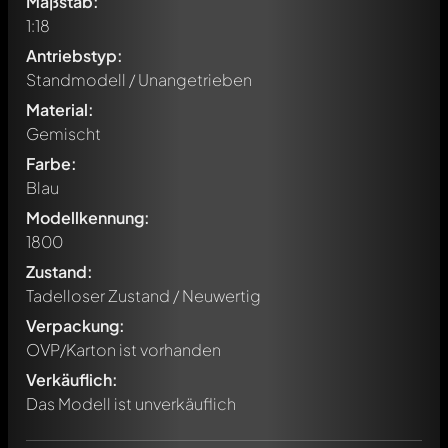
Maßstab:
1:18
Antriebstyp:
Standmodell / Unangetrieben
Material:
Gemischt
Farbe:
Blau
Modellkennung:
1800
Zustand:
Tadelloser Zustand / Neuwertig
Verpackung:
Schreibe jetzt einen ersten Kommentar zu diesem Modell!
OVP/Karton ist vorhanden
Jeder Kommentar kann von allen Mitgliedern diskutiert
werden. Es ist wie ein Chat.
Verkäuflich:
Erwähne andere Modelly-Mitglieder durch die
Das Modell ist unverkäuflich
Verwendung eines
@
in deiner Nachricht. Sie werden dann
automatisch darüber informiert.