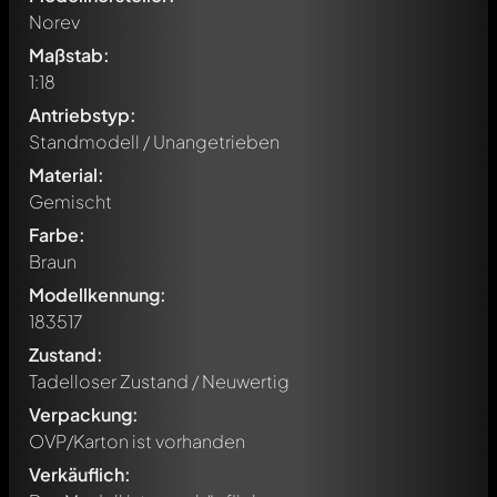
Norev
Maßstab:
1:18
Antriebstyp:
Standmodell / Unangetrieben
Material:
Gemischt
Farbe:
Braun
Modellkennung:
183517
Zustand:
Tadelloser Zustand / Neuwertig
Verpackung:
Schreibe jetzt einen ersten Kommentar zu diesem Modell!
OVP/Karton ist vorhanden
Jeder Kommentar kann von allen Mitgliedern diskutiert
werden. Es ist wie ein Chat.
Verkäuflich:
Erwähne andere Modelly-Mitglieder durch die