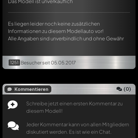
Das Modell ist unverkäuflich
Verwendung eines
@
in deiner Nachricht. Sie werden dann
automatisch darüber informiert.
Es liegen leider noch keine zusätzlichen
Informationen zu diesem Modellauto vor!
Alle Angaben sind unverbindlich und ohne Gewähr
1251
Besucher
seit 05.05.2017
(
0
)
Kommentieren
Schreibe jetzt einen ersten Kommentar zu
diesem Modell!
Jeder Kommentar kann von allen Mitgliedern
diskutiert werden. Es ist wie ein Chat.