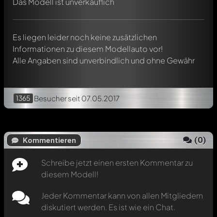
Das Modell ist unverkäuflich
Verwendung eines
@
in deiner Nachricht. Sie werden dann
automatisch darüber informiert.
Es liegen leider noch keine zusätzlichen
Informationen zu diesem Modellauto vor!
Alle Angaben sind unverbindlich und ohne Gewähr
1365
Besucher
seit 07.05.2017
(
0
)
Kommentieren
Schreibe jetzt einen ersten Kommentar zu
diesem Modell!
Jeder Kommentar kann von allen Mitgliedern
diskutiert werden. Es ist wie ein Chat.