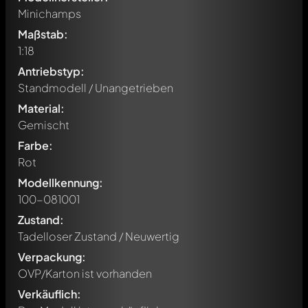
Minichamps
Maßstab:
1:18
Antriebstyp:
Standmodell / Unangetrieben
Material:
Gemischt
Farbe:
Rot
Modellkennung:
100-081001
Zustand:
Tadelloser Zustand / Neuwertig
Verpackung:
Schreibe jetzt einen ersten Kommentar zu diesem Modell!
OVP/Karton ist vorhanden
Jeder Kommentar kann von allen Mitgliedern diskutiert
werden. Es ist wie ein Chat.
Verkäuflich:
Erwähne andere Modelly-Mitglieder durch die