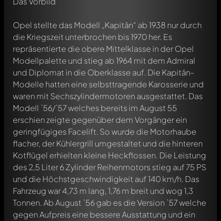
Das Vorbild
Opel stellte das Modell „Kapitän“ ab 1938 nur durch
die Kriegszeit unterbrochen bis 1970 her. Es
repräsentierte die obere Mittelklasse in der Opel
Modellpalette und stieg ab 1964 mit dem Admiral
und Diplomat in die Oberklasse auf. Die Kapitän-
Modelle hatten eine selbsttragende Karosserie und
waren mit Sechszylindermotoren ausgestattet. Das
Modell `56/`57 welches bereits im August 55
erschien zeigte gegenüber dem Vorgänger ein
geringfügiges Facelift. So wurde die Motorhaube
flacher, der Kühlergrill umgestaltet und die hinteren
Kotflügel erhielten kleine Heckflossen. Die Leistung
des 2,5 Liter 6 Zylinder Reihenmotors stieg auf 75 PS
und die Höchstgeschwindigkeit auf 140 km/h. Das
Fahrzeug war 4,73 m lang, 1,76 m breit und wog 1,3
Tonnen. Ab August `56 gab es die Version `57 welche
gegen Aufpreis eine bessere Ausstattung und ein