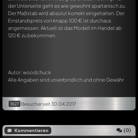
der Unterseite geht es wie gewohnt spartanisch zu.
Der Maßstab wird absolut korrekt eingehalten. Der
Einstandspreis von knapp 100 € ist durchaus
Schreibe jetzt einen ersten Kommentar zu diesem Modell!
angemessen. Aktuell ist das Modell im Handel ab
Jeder Kommentar kann von allen Mitgliedern diskutiert
werden. Es ist wie ein Chat.
120 € zu bekommen.
Erwähne andere Modelly-Mitglieder durch die
Verwendung eines
@
in deiner Nachricht. Sie werden dann
automatisch darüber informiert.
Autor: woodchuck
Alle Angaben sind unverbindlich und ohne Gewähr
1627
Besucher
seit 30.04.2017
(
0
)
Kommentieren