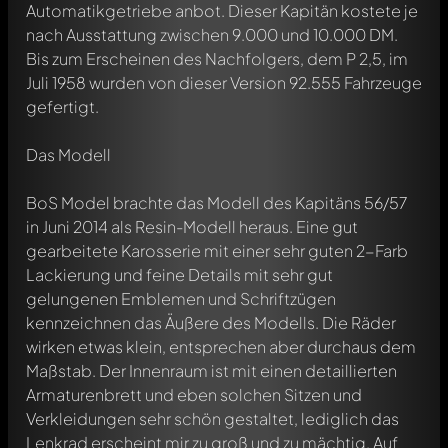
Automatikgetriebe anbot. Dieser Kapitän kostete je
nach Ausstattung zwischen 9.000 und 10.000 DM.
Bis zum Erscheinen des Nachfolgers, dem P 2,5, im
Juli 1958 wurden von dieser Version 92.555 Fahrzeuge
gefertigt.
Das Modell
BoS Model brachte das Modell des Kapitäns 56/57
in Juni 2014 als Resin-Modell heraus. Eine gut
gearbeitete Karosserie mit einer sehr guten 2-Farb
Lackierung und feine Details mit sehr gut
gelungenen Emblemen und Schriftzügen
kennzeichnen das Äußere des Modells. Die Räder
wirken etwas klein, entsprechen aber durchaus dem
Maßstab. Der Innenraum ist mit einen detaillierten
Armaturenbrett und eben solchen Sitzen und
Verkleidungen sehr schön gestaltet, lediglich das
Lenkrad erscheint mir zu groß und zu mächtig. Auf