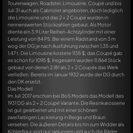
Tourenwagen, Roadster, Limousine, Coupé und bis
Juli 31 auch als Cabriolet angeboten, doch lediglich
die Limousine und das 2 + 2 Coupé wurden in
nennenswerten Stückzahlen gebaut. Als Motor
diente ein 3,9 Liter Reihen-Achtzylinder mit einer
Leistung von 84 PS. Bei einem Radstand von 3 m
wog der DG je nach Ausführung zwischen 1,35 und
1,47 t. Die Limousine kostete 1135 $, das Coupé gab
es schon für 1095 $. Insgesamt wurden 11.864 Stück
gebaut von denen 2.181 als 2 + 2 Coupés das Werk
verließen. Bereits im Januar 1932 wurde der DG durch
den DK ersetzt.
Das Modell
Im Juli 2017 erschien bei BoS Models das Modell des
1931 DG als 2 + 2 Coupé Variante. Die Resinkarosserie
ist gut gearbeitet und mit einer schönen
zweifarbigen Lackierung in Beige und Braun
versehen. Die äußeren Details bis hin zum Widder als
Kühlerfigur sind gut gelungen und auch die Räder