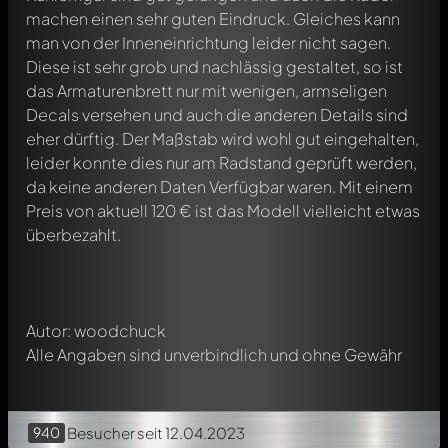
machen einen sehr guten Eindruck. Gleiches kann
man von der Inneneinrichtung leider nicht sagen.
Diese ist sehr grob und nachlässig gestaltet, so ist
das Armaturenbrett nur mit wenigen, armseligen
Decals versehen und auch die anderen Details sind
eher dürftig. Der Maßstab wird wohl gut eingehalten,
leider konnte dies nur am Radstand geprüft werden,
Schreibe jetzt einen ersten Kommentar zu diesem Modell!
da keine anderen Daten Verfügbar waren. Mit einem
Jeder Kommentar kann von allen Mitgliedern diskutiert
werden. Es ist wie ein Chat.
Preis von aktuell 120 € ist das Modell vielleicht etwas
Erwähne andere Modelly-Mitglieder durch die
überbezahlt.
Verwendung eines
@
in deiner Nachricht. Sie werden dann
automatisch darüber informiert.
Autor: woodchuck
Alle Angaben sind unverbindlich und ohne Gewähr
940
Besucher
seit 12.04.2023