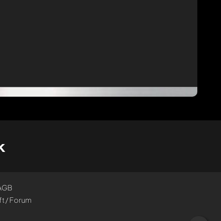
k
AGB
t / Forum