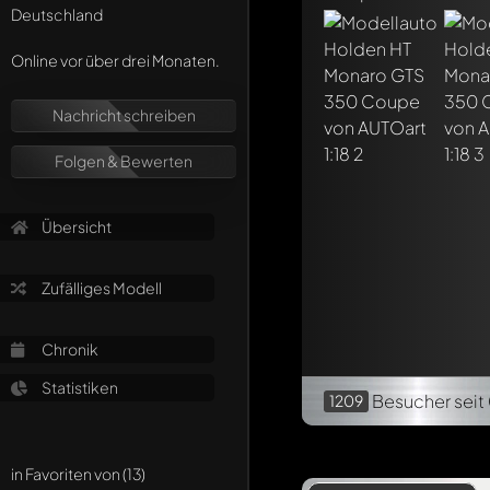
Deutschland
Online vor über drei Monaten.
Nachricht schreiben
Folgen & Bewerten
Übersicht
Zufälliges Modell
Chronik
Statistiken
Besucher
seit
1209
in Favoriten von (13)