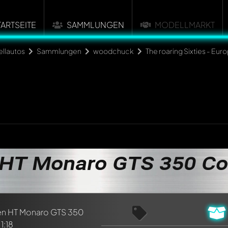
TARTSEITE
SAMMLUNGEN
MODELLMARKT
llautos
Sammlungen
woodchuck
The roaring Sixties - Eur
 HT Monaro GTS 350 C
n ersten Kommentar zu diesem Modell!
n von allen Mitgliedern diskutiert werden. Es ist wie ein Chat.
delly-Mitglieder durch die Verwendung eines
@
in deiner Nachri