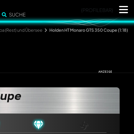
{PROFILEBAR}
SUCHE
opa (Rest) und Übersee
Holden HT Monaro GTS 350 Coupe (1:18)
oupe
cht. Sie werden dann automatisch darüber informiert.