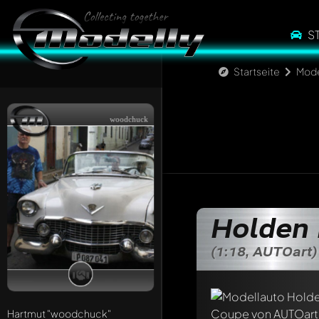
S
Startseite
Mode
woodchuck
Holden
Schreibe jetzt eine
(1:18, AUTOart)
Jeder Kommentar kan
Erwähne andere Mo
Hartmut
"woodchuck"