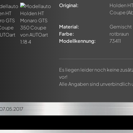
Original:
Holden HT
Coupe
(Ab
Material:
Gemischt
Farbe:
rotbraun
Modellkennung:
73411
Es liegen leider noch keine zusä
vor!
Alle Angaben sind unverbindlich
 07.05.2017