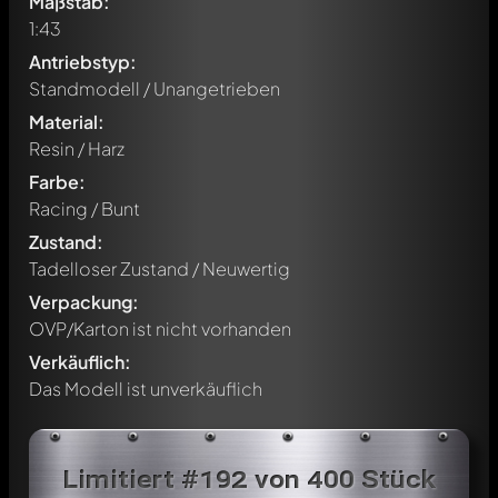
Maßstab:
1:43
Antriebstyp:
Standmodell / Unangetrieben
Material:
Resin / Harz
Farbe:
Racing / Bunt
Zustand:
Tadelloser Zustand / Neuwertig
Verpackung:
OVP/Karton ist nicht vorhanden
Verkäuflich:
Das Modell ist unverkäuflich
Schreibe jetzt einen ersten Kommentar zu diesem Modell!
Jeder Kommentar kann von allen Mitgliedern diskutiert
Limitiert #192 von 400 Stück
werden. Es ist wie ein Chat.