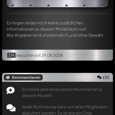
Erwähne andere Modelly-Mitglieder durch die
Verwendung eines
@
in deiner Nachricht. Sie werden dann
automatisch darüber informiert.
Es liegen leider noch keine zusätzlichen
Informationen zu diesem Modellauto vor!
Alle Angaben sind unverbindlich und ohne Gewähr
274
Besucher
seit 29.05.2026
(
0
)
Kommentieren
Schreibe jetzt einen ersten Kommentar zu
diesem Modell!
Jeder Kommentar kann von allen Mitgliedern
diskutiert werden. Es ist wie ein Chat.