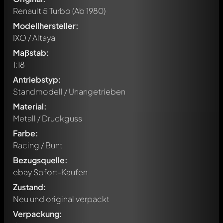
Renault 5 Turbo
(Ab 1980)
Modellhersteller:
IXO / Altaya
Maßstab:
1:18
Antriebstyp:
Standmodell / Unangetrieben
Material:
Metall / Druckguss
Farbe:
Racing / Bunt
Bezugsquelle:
ebay Sofort-Kaufen
Zustand:
Neu und original verpackt
Verpackung:
Schreibe jetzt einen ersten Kommentar zu diesem Modell!