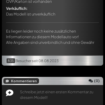
OVP/Karton ist vorhanden
Jeder Kommentar kann von allen Mitgliedern diskutiert
werden. Es ist wie ein Chat.
Verkäuflich:
Erwähne andere Modelly-Mitglieder durch die
Das Modell ist unverkäuflich
Verwendung eines
@
in deiner Nachricht. Sie werden dann
automatisch darüber informiert.
Es liegen leider noch keine zusätzlichen
Informationen zu diesem Modellauto vor!
Alle Angaben sind unverbindlich und ohne Gewähr
835
Besucher
seit 08.08.2023
(
0
)
Kommentieren
Schreibe jetzt einen ersten Kommentar zu
diesem Modell!