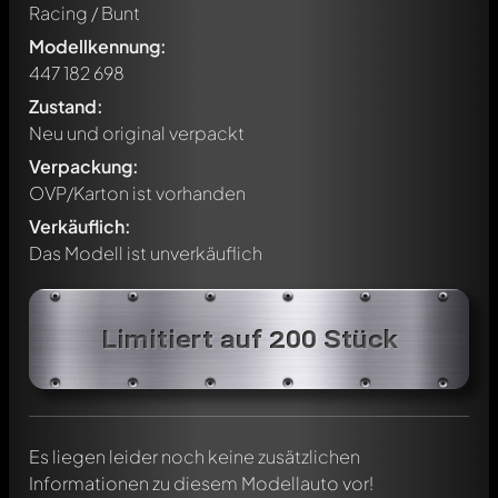
Racing / Bunt
Modellkennung:
447 182 698
Zustand:
Neu und original verpackt
Verpackung:
OVP/Karton ist vorhanden
Verkäuflich:
Das Modell ist unverkäuflich
Schreibe jetzt einen ersten Kommentar zu diesem Modell!
Jeder Kommentar kann von allen Mitgliedern diskutiert
Limitiert auf 200 Stück
werden. Es ist wie ein Chat.
Erwähne andere Modelly-Mitglieder durch die
Verwendung eines
@
in deiner Nachricht. Sie werden dann
automatisch darüber informiert.
Es liegen leider noch keine zusätzlichen
Informationen zu diesem Modellauto vor!