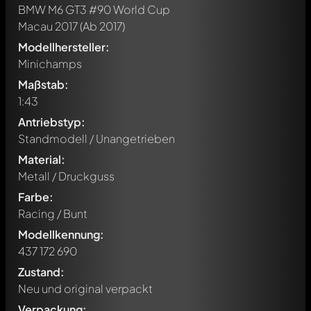
BMW M6 GT3 #90 World Cup
Macau 2017
(Ab 2017)
Modellhersteller:
Minichamps
Maßstab:
1:43
Antriebstyp:
Standmodell / Unangetrieben
Material:
Metall / Druckguss
Farbe:
Racing / Bunt
Modellkennung:
437 172 690
Zustand:
Neu und original verpackt
Verpackung: