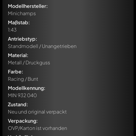
Modellhersteller:
Minichamps
Maßstab:
1:43
Antriebstyp:
Standmodell / Unangetrieben
Material:
Metall / Druckguss
Farbe:
Racing / Bunt
Modellkennung:
MIN 932 040
Zustand:
Neu und original verpackt
Verpackung:
Schreibe jetzt einen ersten Kommentar zu diesem Modell!
OVP/Karton ist vorhanden
Jeder Kommentar kann von allen Mitgliedern diskutiert