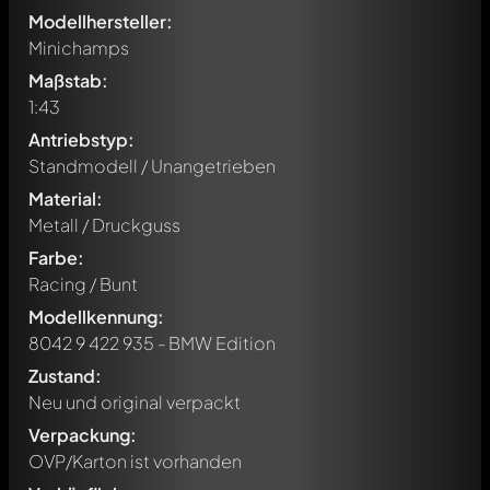
Modellhersteller:
Minichamps
Maßstab:
1:43
Antriebstyp:
Standmodell / Unangetrieben
Material:
Metall / Druckguss
Farbe:
Racing / Bunt
Modellkennung:
8042 9 422 935 - BMW Edition
Zustand:
Neu und original verpackt
Verpackung:
Schreibe jetzt einen ersten Kommentar zu diesem Modell!
OVP/Karton ist vorhanden
Jeder Kommentar kann von allen Mitgliedern diskutiert