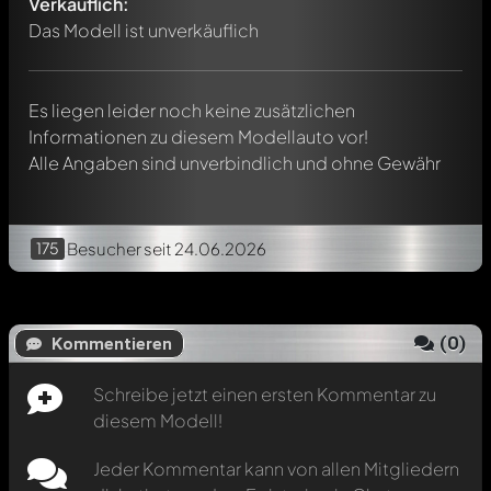
werden. Es ist wie ein Chat.
Verkäuflich:
Erwähne andere Modelly-Mitglieder durch die
Das Modell ist unverkäuflich
Verwendung eines
@
in deiner Nachricht. Sie werden dann
automatisch darüber informiert.
Es liegen leider noch keine zusätzlichen
Informationen zu diesem Modellauto vor!
Alle Angaben sind unverbindlich und ohne Gewähr
175
Besucher
seit 24.06.2026
(
0
)
Kommentieren
Schreibe jetzt einen ersten Kommentar zu
diesem Modell!
Jeder Kommentar kann von allen Mitgliedern