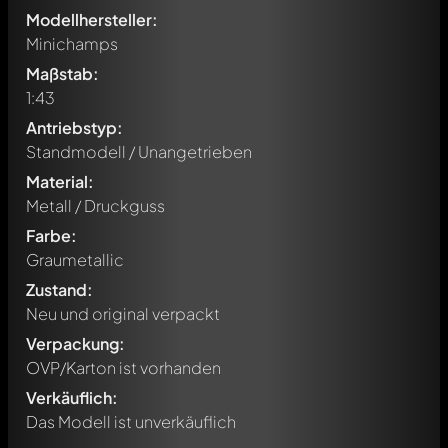
Modellhersteller:
Minichamps
Maßstab:
1:43
Antriebstyp:
Standmodell / Unangetrieben
Material:
Metall / Druckguss
Farbe:
Graumetallic
Zustand:
Neu und original verpackt
Verpackung:
Schreibe jetzt einen ersten Kommentar zu diesem Modell!
OVP/Karton ist vorhanden
Jeder Kommentar kann von allen Mitgliedern diskutiert
werden. Es ist wie ein Chat.
Verkäuflich:
Erwähne andere Modelly-Mitglieder durch die
Das Modell ist unverkäuflich
Verwendung eines
@
in deiner Nachricht. Sie werden dann