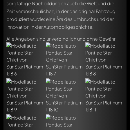
sorgfältige Nachbildungen auch die Welt und die
Zeit veranschaulichen, in der das original Fahrzeug
produziert wurde: eine Ära des Umbruchs und der
Innovation in der Automobilgeschichte.
Alle Angaben sind unverbindlich und ohne Gewähr
Schreibe jetzt einen ersten Kommentar zu diesem Modell!
Jeder Kommentar kann von allen Mitgliedern diskutiert
werden. Es ist wie ein Chat.
Erwähne andere Modelly-Mitglieder durch die
Verwendung eines
@
in deiner Nachricht. Sie werden dann
automatisch darüber informiert.