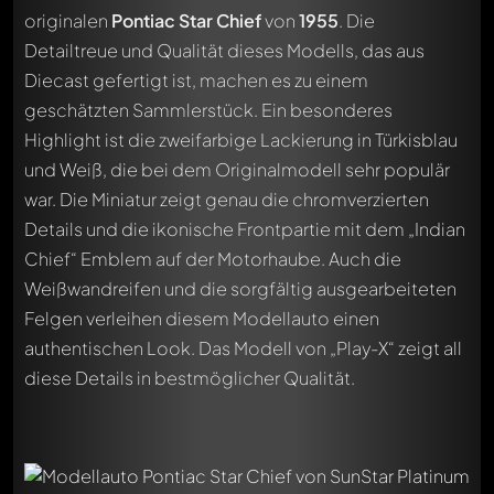
originalen
Pontiac Star Chief
von
1955
. Die
Detailtreue und Qualität dieses Modells, das aus
Diecast gefertigt ist, machen es zu einem
geschätzten Sammlerstück. Ein besonderes
Highlight ist die zweifarbige Lackierung in Türkisblau
und Weiß, die bei dem Originalmodell sehr populär
war. Die Miniatur zeigt genau die chromverzierten
Details und die ikonische Frontpartie mit dem „Indian
Chief“ Emblem auf der Motorhaube. Auch die
Weißwandreifen und die sorgfältig ausgearbeiteten
Felgen verleihen diesem Modellauto einen
authentischen Look. Das Modell von „Play-X“ zeigt all
diese Details in bestmöglicher Qualität.