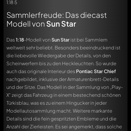
Sammlerfreude: Das diecast
Modell von
Sun Star
Das
1:18
-Modell von
Sun Star
ist bei Sammlern
weltweit sehr beliebt. Besonders beeindruckend ist
die liebevolle Wiedergabe der Details, von den
Scheinwerfern bis zu den Heckleuchten. So wurde
auch das originale Interieur des
Pontiac Star Chief
nachgebildet, inklusive der Armaturenbrett-Details
und der Sitze. Das Modell in der Sammlung von „Play-
X“ zeigt das Fahrzeug in einem bestechend schönen
Türkisblau, was es zu einem Hingucker in jeder
Modellautosammlung macht. Weitere markante
Details sind die fein gespritzten Embleme und die
Anzahl der Zierleisten. Es sei angemerkt, dass solche