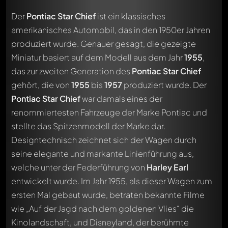
Der
Pontiac Star Chief
ist ein klassisches
amerikanisches Automobil, das in den 1950er Jahren
produziert wurde. Genauer gesagt, die gezeigte
Miniatur basiert auf dem Modell aus dem Jahr
1955
,
das zur zweiten Generation des
Pontiac Star Chief
gehört, die von
1955
bis
1957
produziert wurde. Der
Pontiac Star Chief
war damals eines der
renommiertesten Fahrzeuge der Marke Pontiac und
stellte das Spitzenmodell der Marke dar.
Designtechnisch zeichnet sich der Wagen durch
seine elegante und markante Linienführung aus,
welche unter der Federführung von
Harley Earl
entwickelt wurde. Im Jahr 1955, als dieser Wagen zum
ersten Mal gebaut wurde, betraten bekannte Filme
wie „Auf der Jagd nach dem goldenen Vlies“ die
Kinolandschaft, und Disneyland, der berühmte