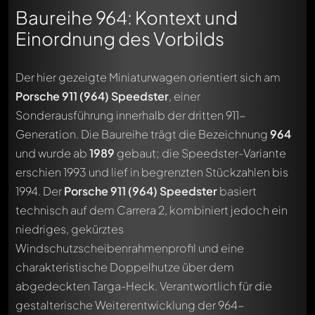
Baureihe 964: Kontext und
Einordnung des Vorbilds
Der hier gezeigte Miniaturwagen orientiert sich am
Porsche 911 (964) Speedster
, einer
Sonderausführung innerhalb der dritten 911-
Generation. Die Baureihe trägt die Bezeichnung
964
und wurde ab
1989
gebaut; die Speedster-Variante
erschien 1993 und lief in begrenzten Stückzahlen bis
1994. Der
Porsche 911 (964) Speedster
basiert
technisch auf dem Carrera 2, kombiniert jedoch ein
niedriges, gekürztes
Windschutzscheibenrahmenprofil und eine
charakteristische Doppelhutze über dem
abgedeckten Targa-Heck. Verantwortlich für die
gestalterische Weiterentwicklung der 964-