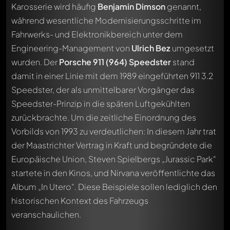
Karosserie wird häufig
Benjamin Dimson
genannt,
während wesentliche Modernisierungsschritte im
Fahrwerks- und Elektronikbereich unter dem
Engineering-Management von
Ulrich Bez
umgesetzt
wurden. Der
Porsche 911 (964) Speedster
stand
damit in einer Linie mit dem 1989 eingeführten 911 3.2
Speedster, der als unmittelbarer Vorgänger das
Speedster-Prinzip in die späten Luftgekühlten
zurückbrachte. Um die zeitliche Einordnung des
Vorbilds von 1993 zu verdeutlichen: In diesem Jahr trat
der Maastrichter Vertrag in Kraft und begründete die
Europäische Union, Steven Spielbergs „Jurassic Park“
startete in den Kinos, und Nirvana veröffentlichte das
Album „In Utero“. Diese Beispiele sollen lediglich den
historischen Kontext des Fahrzeugs
veranschaulichen.