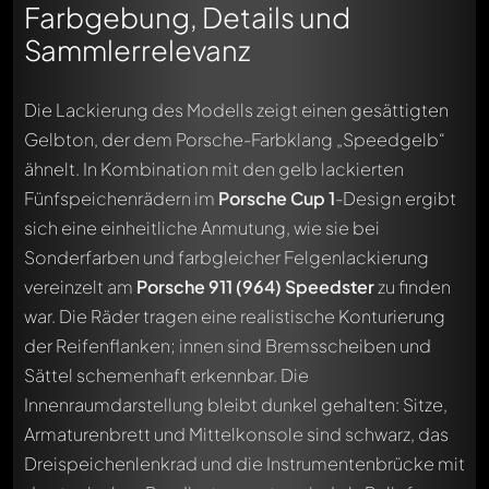
Farbgebung, Details und
Sammlerrelevanz
Die Lackierung des Modells zeigt einen gesättigten
Gelbton, der dem Porsche-Farbklang „Speedgelb“
ähnelt. In Kombination mit den gelb lackierten
Fünfspeichenrädern im
Porsche Cup 1
-Design ergibt
sich eine einheitliche Anmutung, wie sie bei
Sonderfarben und farbgleicher Felgenlackierung
vereinzelt am
Porsche 911 (964) Speedster
zu finden
war. Die Räder tragen eine realistische Konturierung
der Reifenflanken; innen sind Bremsscheiben und
Sättel schemenhaft erkennbar. Die
Innenraumdarstellung bleibt dunkel gehalten: Sitze,
Armaturenbrett und Mittelkonsole sind schwarz, das
Dreispeichenlenkrad und die Instrumentenbrücke mit