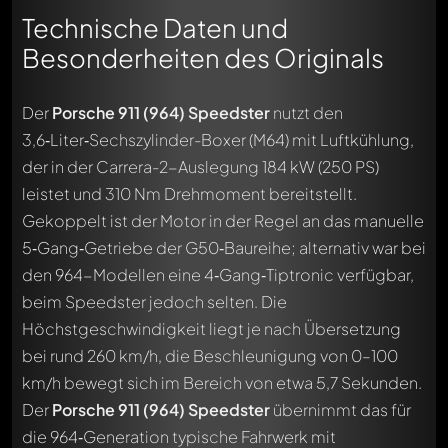
Technische Daten und
Besonderheiten des Originals
Der
Porsche 911 (964) Speedster
nutzt den
3,6‑Liter‑Sechszylinder-Boxer (M64) mit Luftkühlung,
der in der Carrera-2-Auslegung 184 kW (250 PS)
leistet und 310 Nm Drehmoment bereitstellt.
Gekoppelt ist der Motor in der Regel an das manuelle
5‑Gang‑Getriebe der G50‑Baureihe; alternativ war bei
den 964-Modellen eine 4‑Gang‑Tiptronic verfügbar,
beim Speedster jedoch selten. Die
Höchstgeschwindigkeit liegt je nach Übersetzung
bei rund 260 km/h, die Beschleunigung von 0–100
km/h bewegt sich im Bereich von etwa 5,7 Sekunden.
Der
Porsche 911 (964) Speedster
übernimmt das für
die 964‑Generation typische Fahrwerk mit