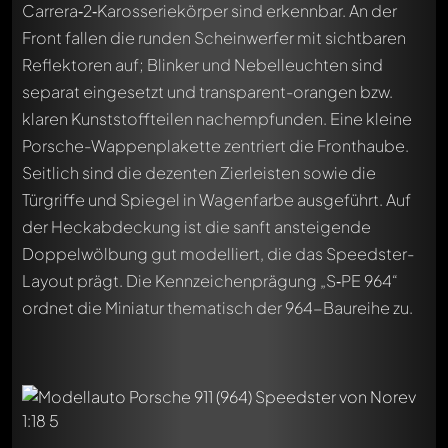
Carrera‑2‑Karosseriekörper sind erkennbar. An der
Front fallen die runden Scheinwerfer mit sichtbaren
Reflektoren auf; Blinker und Nebelleuchten sind
separat eingesetzt und transparent-orangen bzw.
klaren Kunststoffteilen nachempfunden. Eine kleine
Porsche-Wappenplakette zentriert die Fronthaube.
Seitlich sind die dezenten Zierleisten sowie die
Türgriffe und Spiegel in Wagenfarbe ausgeführt. Auf
der Heckabdeckung ist die sanft ansteigende
Doppelwölbung gut modelliert, die das Speedster-
Layout prägt. Die Kennzeichenprägung „S‑PE 964“
ordnet die Miniatur thematisch der 964-Baureihe zu.