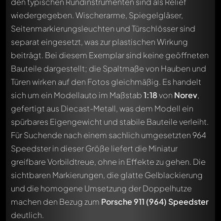
den typischen Rundinstrumenten sind als Relief
wiedergegeben. Wischerarme, Spiegelgläser,
Seitenmarkierungsleuchten und Türschlösser sind
separat eingesetzt, was zur plastischen Wirkung
beiträgt. Bei diesem Exemplar sind keine geöffneten
Bauteile dargestellt; die Spaltmaße von Hauben und
Türen wirken auf den Fotos gleichmäßig. Es handelt
sich um ein Modellauto im Maßstab
1:18
von
Norev
,
gefertigt aus Diecast-Metall, was dem Modell ein
spürbares Eigengewicht und stabile Bauteile verleiht.
Für Suchende nach einem sachlich umgesetzten 964
Speedster in dieser Größe liefert die Miniatur
greifbare Vorbildtreue, ohne in Effekte zu gehen. Die
sichtbaren Markierungen, die glatte Gelblackierung
und die homogene Umsetzung der Doppelhutze
machen den Bezug zum
Porsche 911 (964) Speedster
deutlich.