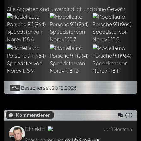
Chriskitt
vor 8 Monaten
Alle Angaben sind unverbindlich und ohne Gewähr
Sehr schöner klassiker ! 👍👍👍💪🚗⚘️
Jetzt antworten
674
Besucher
seit 20.12.2025
(
1
)
Kommentieren
Chriskitt
vor 8 Monaten
Sehr schöner klassiker ! 👍👍👍💪🚗⚘️