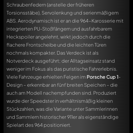
Schraubenfedern (anstelle der früheren
Torsionsstäbe), Servolenkung und serienmäßigem
ABS. Aerodynamisch ist er an die 964-Karosserie mit
integrierten PU-Stoßfängern und ausfahrbarem
Heckspoiler angelehnt, wirkt jedoch durch die
flachere Frontscheibe und die leichten Türen
nochmals kompakter. Das Verdeck ist als
Notverdeck ausgeführt; der Alltagseinsatz stand
weniger im Fokus als das puristische Fahrerlebnis.
Viele Fahrzeuge erhielten Felgen im
Porsche Cup 1
-
Design – erkennbar an fünf breiten Speichen – die
auch am Modell nachempfunden sind. Produziert
wurde der Speedster in verhältnismäßig kleinen
Stückzahlen, was die Variante unter Sammlerinnen
und Sammlern historischer 911er als eigenständige
Spielart des 964 positioniert.