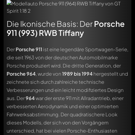
Die Ikonische Basis: Der
Porsche
911 (993) RWB Tiffany
Der
Porsche 911
ist eine legendäre Sportwagen-Serie,
die seit 1963 von der deutschen Automobilmarke
Porsche produziert wird. Die dritte Generation, der
Porsche 964
, wurde von
1989 bis 1994
hergestellt und
zeichnete sich durch zahlreiche technische
Verbesserungen und ein leicht modifiziertes Design
aus. Der
964
war der erste 911 mit Allradantrieb, einer
verbesserten Aerodynamik und einer optimierten
Fahrwerksabstimmung. Der quadratischere Look
dieses Modells, der sich von den Vorgängern
unterschied, hat bei vielen Porsche-Enthusiasten