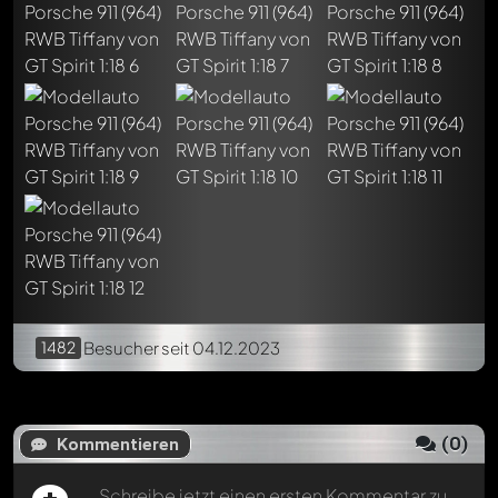
Schreibe jetzt einen ersten Kommentar zu diesem Modell!
Jeder Kommentar kann von allen Mitgliedern diskutiert
werden. Es ist wie ein Chat.
Erwähne andere Modelly-Mitglieder durch die
Verwendung eines
@
in deiner Nachricht. Sie werden dann
automatisch darüber informiert.
1482
Besucher
seit 04.12.2023
(
0
)
Kommentieren
Schreibe jetzt einen ersten Kommentar zu