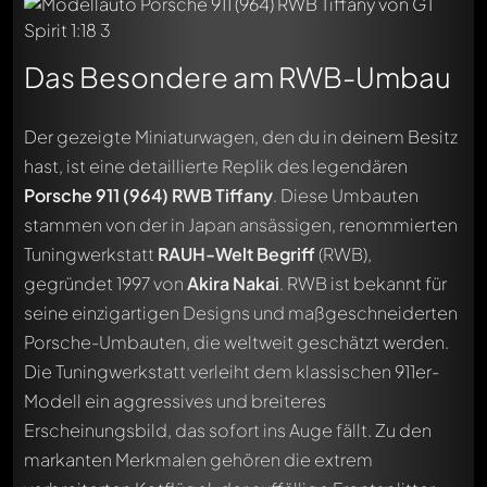
Das Besondere am RWB-Umbau
Der gezeigte Miniaturwagen, den du in deinem Besitz
hast, ist eine detaillierte Replik des legendären
Porsche 911 (964) RWB Tiffany
. Diese Umbauten
stammen von der in Japan ansässigen, renommierten
Tuningwerkstatt
RAUH-Welt Begriff
(RWB),
gegründet 1997 von
Akira Nakai
. RWB ist bekannt für
seine einzigartigen Designs und maßgeschneiderten
Porsche-Umbauten, die weltweit geschätzt werden.
Die Tuningwerkstatt verleiht dem klassischen 911er-
Modell ein aggressives und breiteres
Erscheinungsbild, das sofort ins Auge fällt. Zu den
markanten Merkmalen gehören die extrem