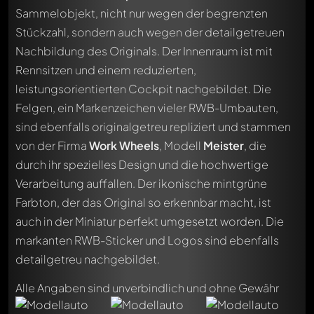
Sammelobjekt, nicht nur wegen der begrenzten
Stückzahl, sondern auch wegen der detailgetreuen
Nachbildung des Originals. Der Innenraum ist mit
Rennsitzen und einem reduzierten,
leistungsorientierten Cockpit nachgebildet. Die
Felgen, ein Markenzeichen vieler RWB-Umbauten,
sind ebenfalls originalgetreu repliziert und stammen
von der Firma
Work Wheels
, Modell
Meister
, die
durch ihr spezielles Design und die hochwertige
Verarbeitung auffallen. Der ikonische mintgrüne
Farbton, der das Original so erkennbar macht, ist
auch in der Miniatur perfekt umgesetzt worden. Die
markanten RWB-Sticker und Logos sind ebenfalls
detailgetreu nachgebildet.
Alle Angaben sind unverbindlich und ohne Gewähr