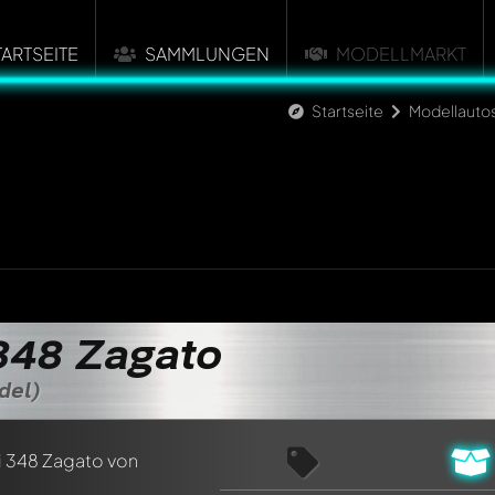
TARTSEITE
SAMMLUNGEN
MODELLMARKT
Startseite
Modellauto
 348 Zagato
del)
n ersten Kommentar zu diesem Modell!