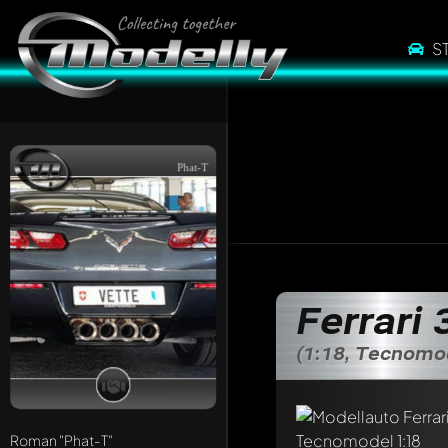
S
Phat-T
Ferrari
(1:18, Tecnomo
Schreibe jetzt eine
Roman
"Phat-T"