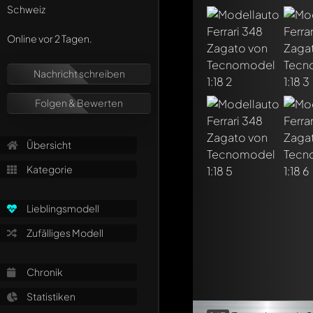
Jeder Kommentar kan
Schweiz
Erwähne andere Mo
Online vor 2 Tagen.
Nachricht schreiben
Folgen & Bewerten
Übersicht
Kategorie
Lieblingsmodell
Zufälliges Modell
Chronik
Statistiken