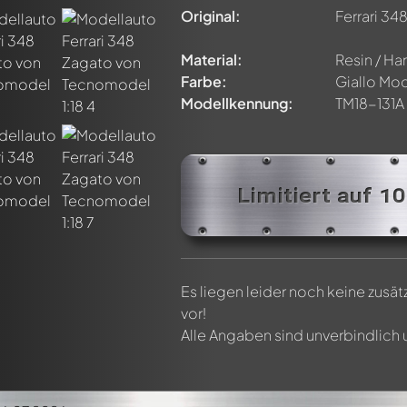
n von allen Mitgliedern diskutiert werden. Es ist wie ein Chat.
Original:
Ferrari 34
delly-Mitglieder durch die Verwendung eines
@
in deiner Nachri
Material:
Resin / Har
Farbe:
Giallo Mo
Modellkennung:
TM18-131A
Limitiert auf 1
Es liegen leider noch keine zusä
vor!
Alle Angaben sind unverbindlich