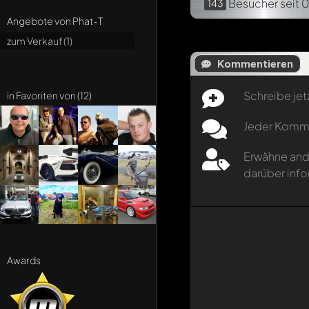
Besucher
seit 
143
Angebote von Phat-T
zum Verkauf (1)
Kommentieren
Schreibe jet
in Favoriten von (12)
Jeder Kommen
Erwähne and
darüber info
Awards